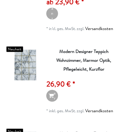
ab 23,90 € *
el
a
n
z
ei
Versandkosten
g
*
inkl. ges. MwSt.
zzgl.
e
n
Neuheit
Modern Designer Teppich
Wohnzimmer, Marmor Optik,
I
n
Pflegeleicht, Kurzflor
d
e
26,90 € *
n
W
a
r
e
n
Versandkosten
*
inkl. ges. MwSt.
zzgl.
k
o
r
b
Neuheit