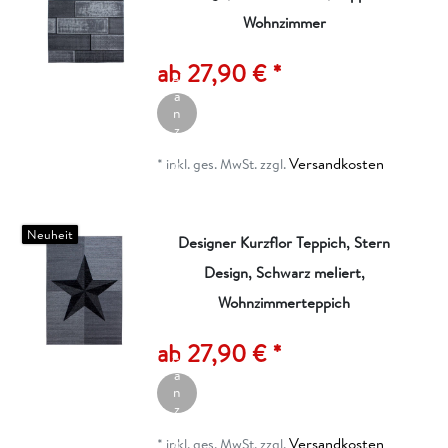
Wohnzimmer
A
rt
ik
ab 27,90 € *
el
a
n
z
ei
Versandkosten
g
*
inkl. ges. MwSt.
zzgl.
e
n
Neuheit
Designer Kurzflor Teppich, Stern
Design, Schwarz meliert,
Wohnzimmerteppich
A
rt
ik
ab 27,90 € *
el
a
n
z
ei
Versandkosten
g
*
inkl. ges. MwSt.
zzgl.