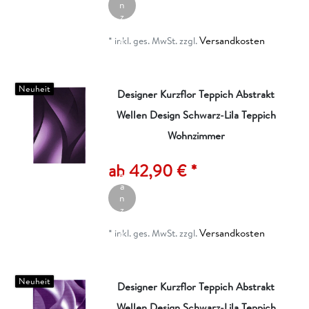
n
z
ei
Versandkosten
g
*
inkl. ges. MwSt.
zzgl.
e
n
Neuheit
Designer Kurzflor Teppich Abstrakt
Wellen Design Schwarz-Lila Teppich
Wohnzimmer
A
rt
ik
ab 42,90 € *
el
a
n
z
ei
Versandkosten
g
*
inkl. ges. MwSt.
zzgl.
e
n
Neuheit
Designer Kurzflor Teppich Abstrakt
Wellen Design Schwarz-Lila Teppich