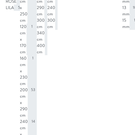
ROSE
cm
cm
cm
mm
2
LILA
x
290
240
13
5
53
14
1
250
cm
cm
mm
cm
300
300
15
38
14
120
cm
cm
mm
1
cm
340
14
x
cm
170
400
14
cm
cm
160
1
cm
x
230
cm
200
53
cm
x
290
cm
240
14
cm
x