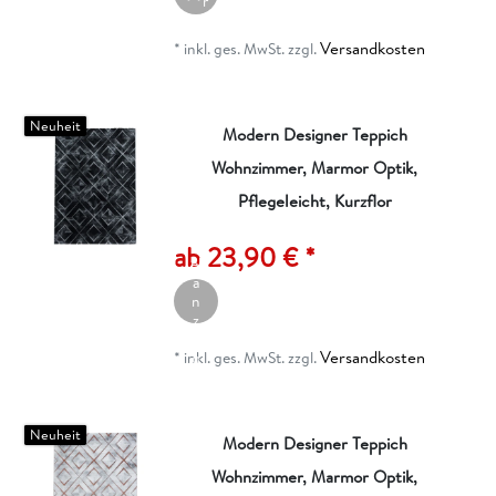
r
e
n
Versandkosten
*
inkl. ges. MwSt.
zzgl.
k
o
r
b
Neuheit
Modern Designer Teppich
Wohnzimmer, Marmor Optik,
Pflegeleicht, Kurzflor
A
rt
ik
ab 23,90 € *
el
a
n
z
ei
Versandkosten
g
*
inkl. ges. MwSt.
zzgl.
e
n
Neuheit
Modern Designer Teppich
Wohnzimmer, Marmor Optik,
I