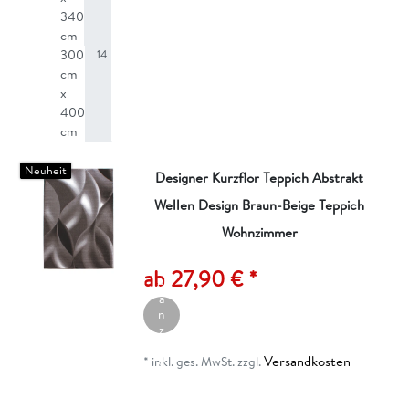
340
cm
300
14
cm
x
400
cm
Neuheit
Designer Kurzflor Teppich Abstrakt
Wellen Design Braun-Beige Teppich
Wohnzimmer
A
rt
ik
ab 27,90 € *
el
a
n
z
ei
Versandkosten
g
*
inkl. ges. MwSt.
zzgl.
e
n