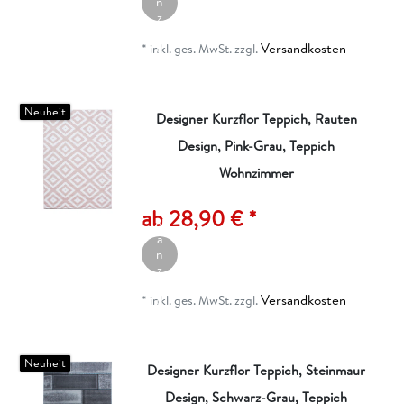
n
z
ei
Versandkosten
g
*
inkl. ges. MwSt.
zzgl.
e
n
Neuheit
Designer Kurzflor Teppich, Rauten
Design, Pink-Grau, Teppich
Wohnzimmer
A
rt
ik
ab 28,90 € *
el
a
n
z
ei
Versandkosten
g
*
inkl. ges. MwSt.
zzgl.
e
n
Neuheit
Designer Kurzflor Teppich, Steinmaur
Design, Schwarz-Grau, Teppich