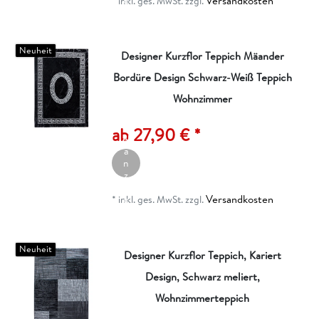
Versandkosten
g
*
inkl. ges. MwSt.
zzgl.
e
n
Neuheit
Designer Kurzflor Teppich Mäander
Bordüre Design Schwarz-Weiß Teppich
Wohnzimmer
A
rt
ik
ab 27,90 € *
el
a
n
z
ei
Versandkosten
g
*
inkl. ges. MwSt.
zzgl.
e
n
Neuheit
Designer Kurzflor Teppich, Kariert
Design, Schwarz meliert,
Wohnzimmerteppich
A
rt