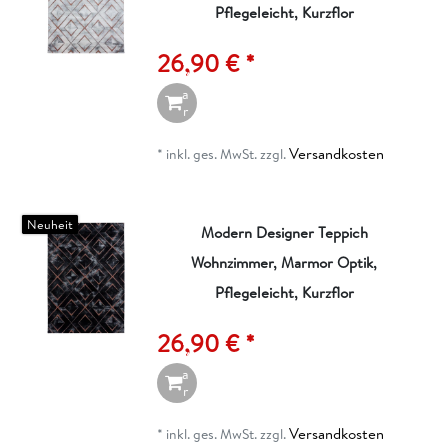
n
Pflegeleicht, Kurzflor
d
e
26,90 € *
n
W
a
r
e
n
Versandkosten
*
inkl. ges. MwSt.
zzgl.
k
o
r
b
Neuheit
Modern Designer Teppich
Wohnzimmer, Marmor Optik,
I
n
Pflegeleicht, Kurzflor
d
e
26,90 € *
n
W
a
r
e
n
Versandkosten
*
inkl. ges. MwSt.
zzgl.
k