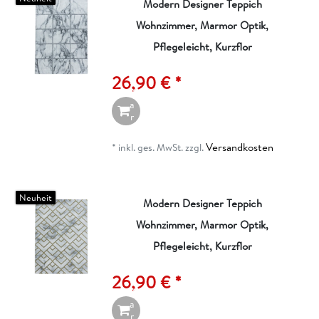
Modern Designer Teppich
Wohnzimmer, Marmor Optik,
I
n
Pflegeleicht, Kurzflor
d
e
26,90 € *
n
W
a
r
e
n
Versandkosten
*
inkl. ges. MwSt.
zzgl.
k
o
r
b
Neuheit
Modern Designer Teppich
Wohnzimmer, Marmor Optik,
I
n
Pflegeleicht, Kurzflor
d
e
26,90 € *
n
W
a
r