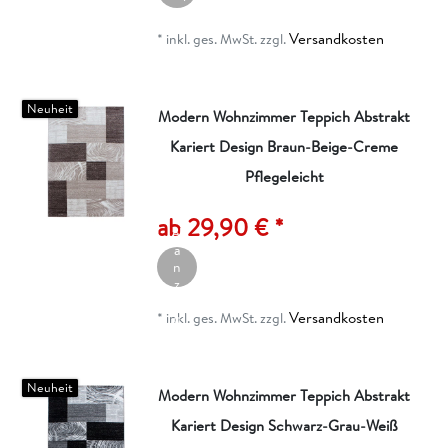
e
n
Versandkosten
*
inkl. ges. MwSt.
zzgl.
k
o
r
b
Neuheit
Modern Wohnzimmer Teppich Abstrakt
Kariert Design Braun-Beige-Creme
Pflegeleicht
A
rt
ik
ab 29,90 € *
el
a
n
z
ei
Versandkosten
g
*
inkl. ges. MwSt.
zzgl.
e
n
Neuheit
Modern Wohnzimmer Teppich Abstrakt
Kariert Design Schwarz-Grau-Weiß