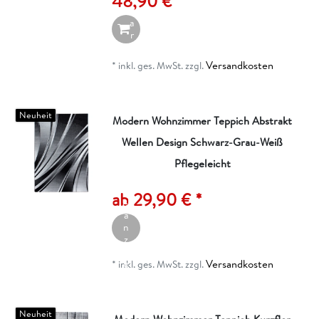
48,90 € *
W
a
r
e
n
Versandkosten
*
inkl. ges. MwSt.
zzgl.
k
o
r
b
Neuheit
Modern Wohnzimmer Teppich Abstrakt
Wellen Design Schwarz-Grau-Weiß
Pflegeleicht
A
rt
ik
ab 29,90 € *
el
a
n
z
ei
Versandkosten
g
*
inkl. ges. MwSt.
zzgl.
e
n
Neuheit