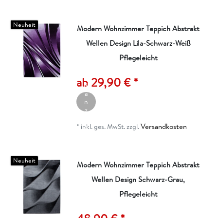
n
Neuheit
Modern Wohnzimmer Teppich Abstrakt
Wellen Design Lila-Schwarz-Weiß
Pflegeleicht
A
rt
ik
ab 29,90 € *
el
a
n
z
ei
Versandkosten
g
*
inkl. ges. MwSt.
zzgl.
e
n
Neuheit
Modern Wohnzimmer Teppich Abstrakt
Wellen Design Schwarz-Grau,
I
n
Pflegeleicht
d
e
n