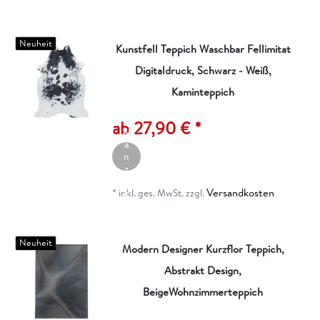
o
r
b
Neuheit
Kunstfell Teppich Waschbar Fellimitat
Digitaldruck, Schwarz - Weiß,
Kaminteppich
A
rt
ik
ab 27,90 € *
el
a
n
z
ei
Versandkosten
g
*
inkl. ges. MwSt.
zzgl.
e
n
Neuheit
Modern Designer Kurzflor Teppich,
Abstrakt Design,
I
n
BeigeWohnzimmerteppich
d
e