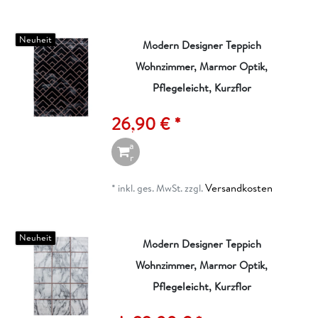
o
r
b
Neuheit
Modern Designer Teppich
Wohnzimmer, Marmor Optik,
I
n
Pflegeleicht, Kurzflor
d
e
26,90 € *
n
W
a
r
e
n
Versandkosten
*
inkl. ges. MwSt.
zzgl.
k
o
r
b
Neuheit
Modern Designer Teppich
Wohnzimmer, Marmor Optik,
Pflegeleicht, Kurzflor
A
rt
ik