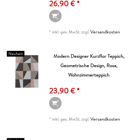
26,90 € *
n
W
a
r
e
n
Versandkosten
*
inkl. ges. MwSt.
zzgl.
k
o
r
b
Neuheit
Modern Designer Kurzflor Teppich,
Geometrische Design, Rosa,
I
n
Wohnzimmerteppich
d
e
23,90 € *
n
W
a
r
e
n
Versandkosten
*
inkl. ges. MwSt.
zzgl.
k
o
r
b