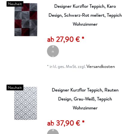
Neuheit
Designer Kurzflor Teppich, Karo
Design, Schwarz-Rot meliert, Teppich
Wohnzimmer
A
rt
ik
ab 27,90 € *
el
a
n
z
ei
Versandkosten
g
*
inkl. ges. MwSt.
zzgl.
e
n
Neuheit
Designer Kurzflor Teppich, Rauten
Design, Grau-Weiß, Teppich
Wohnzimmer
A
rt
ik
ab 37,90 € *
el
a