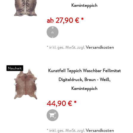
Kaminteppich
A
rt
ik
ab 27,90 € *
el
a
n
z
ei
Versandkosten
g
*
inkl. ges. MwSt.
zzgl.
e
n
Neuheit
Kunstfell Teppich Waschbar Fellimitat
Digitaldruck, Braun - Weiß,
I
n
Kaminteppich
d
e
44,90 € *
n
W
a
r
e
n
Versandkosten
*
inkl. ges. MwSt.
zzgl.
k