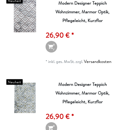
Neuheit
Modern Designer Teppich
Wohnzimmer, Marmor Optik,
I
n
Pflegeleicht, Kurzflor
d
e
26,90 € *
n
W
a
r
e
n
Versandkosten
*
inkl. ges. MwSt.
zzgl.
k
o
r
b
Neuheit
Modern Designer Teppich
Wohnzimmer, Marmor Optik,
I
n
Pflegeleicht, Kurzflor
d
e
26,90 € *
n
W
a