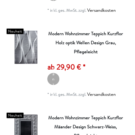
ei
Versandkosten
g
*
inkl. ges. MwSt.
zzgl.
e
n
Neuheit
Modern Wohnzimmer Teppich Kurzflor
Holz optik Wellen Design Grau,
Pflegeleicht
A
rt
ik
ab 29,90 € *
el
a
n
z
ei
Versandkosten
g
*
inkl. ges. MwSt.
zzgl.
e
n
Neuheit
Modern Wohnzimmer Teppich Kurzflor
Mäander Design Schwarz-Weiss,