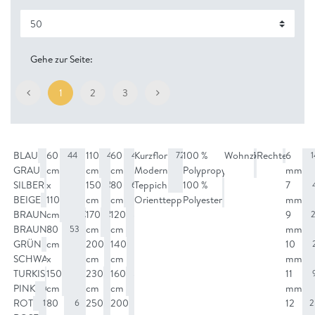
Gehe zur Seite:
1
2
3
BLAU
60
110
60
Kurzflor
100 %
Wohnzimmer
Rechteckig
6
5
44
44
44
72
86
86
1
GRAU
cm
cm
cm
Modern
Polypropylen
mm
9
SILBER
x
150
80
Teppich
100 %
7
3
54
64
1
BEIGE
110
cm
cm
Orientteppich
Polyester
mm
4
14
BRAUNGRAU
cm
170
120
9
7
57
57
2
BRAUN
80
cm
cm
mm
7
53
GRÜN
cm
200
140
10
1
15
15
SCHWARZ
x
cm
cm
mm
21
TURKIS
150
230
160
11
1
53
53
PINK
cm
cm
cm
mm
6
ROT
80
250
200
12
11
6
6
53
2