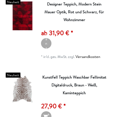
Neuheit
Designer Teppich, Modern Stein
Mauer Optik, Rot und Schwarz, für
Wohnzimmer
A
rt
ik
ab 31,90 € *
el
a
n
z
ei
Versandkosten
g
*
inkl. ges. MwSt.
zzgl.
e
n
Neuheit
Kunstfell Teppich Waschbar Fellimitat
Digitaldruck, Braun - Weiß,
I
n
Kaminteppich
d
e
27,90 € *
n
W
a