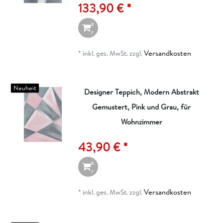
133,90 € *
n
W
a
r
e
n
Versandkosten
*
inkl. ges. MwSt.
zzgl.
k
o
r
b
Neuheit
Designer Teppich, Modern Abstrakt
Gemustert, Pink und Grau, für
I
n
Wohnzimmer
d
e
43,90 € *
n
W
a
r
e
n
Versandkosten
*
inkl. ges. MwSt.
zzgl.
k
o
r
b