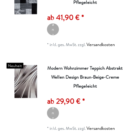
Pflegeleicht
A
rt
ik
ab 41,90 € *
el
a
n
z
ei
Versandkosten
g
*
inkl. ges. MwSt.
zzgl.
e
n
Neuheit
Modern Wohnzimmer Teppich Abstrakt
Wellen Design Braun-Beige-Creme
Pflegeleicht
A
rt
ik
ab 29,90 € *
el
a
n
z
ei
Versandkosten
g
*
inkl. ges. MwSt.
zzgl.
e