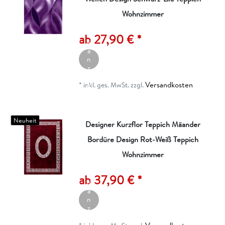
Wohnzimmer
A
rt
ik
ab 27,90 € *
el
a
n
z
ei
Versandkosten
g
*
inkl. ges. MwSt.
zzgl.
e
n
Neuheit
Designer Kurzflor Teppich Mäander
Bordüre Design Rot-Weiß Teppich
Wohnzimmer
A
rt
ik
ab 37,90 € *
el
a
n
z
ei