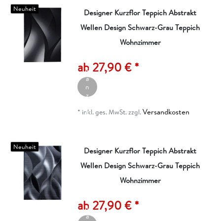
Neuheit
Designer Kurzflor Teppich Abstrakt
Wellen Design Schwarz-Grau Teppich
Wohnzimmer
A
rt
ik
ab 27,90 € *
el
a
n
z
ei
Versandkosten
g
*
inkl. ges. MwSt.
zzgl.
e
n
Neuheit
Designer Kurzflor Teppich Abstrakt
Wellen Design Schwarz-Grau Teppich
Wohnzimmer
A
rt
ik
ab 27,90 € *
el
a