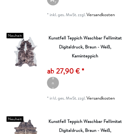
r
e
n
Versandkosten
*
inkl. ges. MwSt.
zzgl.
k
o
r
b
Neuheit
Kunstfell Teppich Waschbar Fellimitat
Digitaldruck, Braun - Weiß,
Kaminteppich
A
rt
ik
ab 27,90 € *
el
a
n
z
ei
Versandkosten
g
*
inkl. ges. MwSt.
zzgl.
e
n
Neuheit
Kunstfell Teppich Waschbar Fellimitat
Digitaldruck, Braun - Weiß,