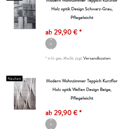
Modern Wohnzimmer Teppich Kurzflor
Holz optik Design Schwarz-Grau,
Pflegeleicht
A
rt
ik
ab 29,90 € *
el
a
n
z
ei
Versandkosten
g
*
inkl. ges. MwSt.
zzgl.
e
n
Neuheit
Modern Wohnzimmer Teppich Kurzflor
Holz optik Wellen Design Beige,
Pflegeleicht
A
rt
ik
ab 29,90 € *
el
a
n
z