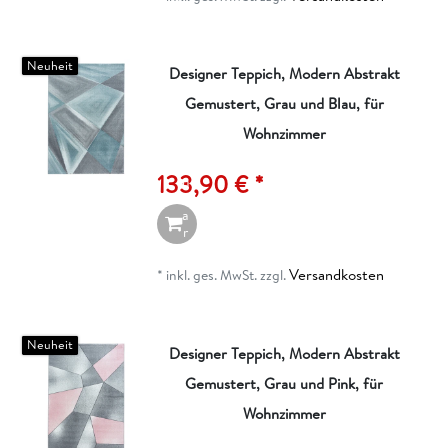
e
n
Neuheit
Designer Teppich, Modern Abstrakt
Gemustert, Grau und Blau, für
I
n
Wohnzimmer
d
e
133,90 € *
n
W
a
r
e
n
Versandkosten
*
inkl. ges. MwSt.
zzgl.
k
o
r
b
Neuheit
Designer Teppich, Modern Abstrakt
Gemustert, Grau und Pink, für
I
n
Wohnzimmer
d
e