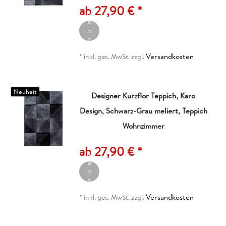
ik
ab 27,90 € *
el
a
n
z
ei
Versandkosten
g
*
inkl. ges. MwSt.
zzgl.
e
n
Neuheit
Designer Kurzflor Teppich, Karo
Design, Schwarz-Grau meliert, Teppich
Wohnzimmer
A
rt
ik
ab 27,90 € *
el
a
n
z
ei
Versandkosten
g
*
inkl. ges. MwSt.
zzgl.
e
n