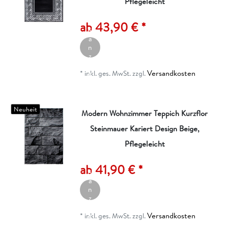
Pflegeleicht
A
rt
ik
ab 43,90 € *
el
a
n
z
ei
Versandkosten
g
*
inkl. ges. MwSt.
zzgl.
e
n
Neuheit
Modern Wohnzimmer Teppich Kurzflor
Steinmauer Kariert Design Beige,
Pflegeleicht
A
rt
ik
ab 41,90 € *
el
a
n
z
ei
Versandkosten
g
*
inkl. ges. MwSt.
zzgl.
e