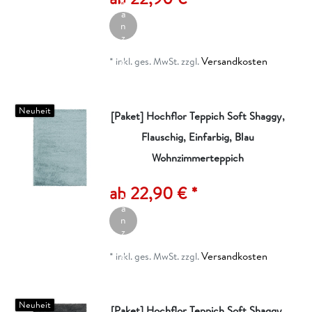
el
a
n
z
ei
Versandkosten
g
*
inkl. ges. MwSt.
zzgl.
e
n
Neuheit
[Paket] Hochflor Teppich Soft Shaggy,
Flauschig, Einfarbig, Blau
Wohnzimmerteppich
A
rt
ik
ab 22,90 € *
el
a
n
z
ei
Versandkosten
g
*
inkl. ges. MwSt.
zzgl.
e
n
Neuheit
[Paket] Hochflor Teppich Soft Shaggy,