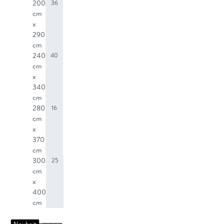
200
36
cm
x
290
cm
240
40
cm
x
340
cm
280
16
cm
x
370
cm
300
25
cm
x
400
cm
Neuheit