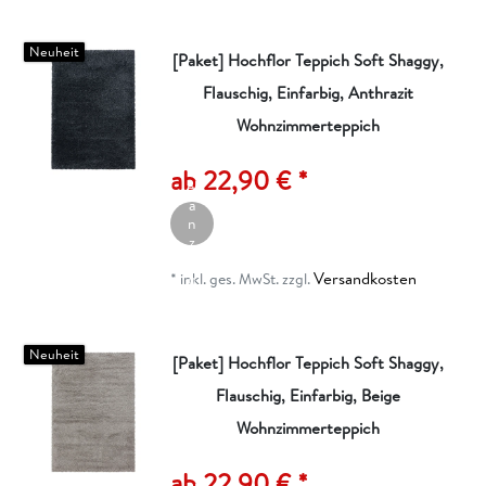
n
Neuheit
[Paket] Hochflor Teppich Soft Shaggy,
Flauschig, Einfarbig, Anthrazit
Wohnzimmerteppich
A
rt
ik
ab 22,90 € *
el
a
n
z
ei
Versandkosten
g
*
inkl. ges. MwSt.
zzgl.
e
n
Neuheit
[Paket] Hochflor Teppich Soft Shaggy,
Flauschig, Einfarbig, Beige
Wohnzimmerteppich
A
rt
ik
ab 22,90 € *