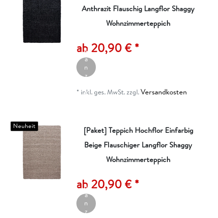
Anthrazit Flauschig Langflor Shaggy
Wohnzimmerteppich
A
rt
ik
ab 20,90 € *
el
a
n
z
ei
Versandkosten
g
*
inkl. ges. MwSt.
zzgl.
e
n
Neuheit
[Paket] Teppich Hochflor Einfarbig
Beige Flauschiger Langflor Shaggy
Wohnzimmerteppich
A
rt
ik
ab 20,90 € *
el
a
n
z