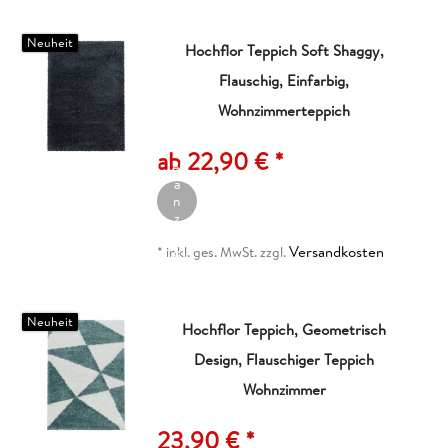
n
Neuheit
Hochflor Teppich Soft Shaggy,
Flauschig, Einfarbig,
Wohnzimmerteppich
A
rt
ik
ab 22,90 € *
el
a
n
z
ei
Versandkosten
g
*
inkl. ges. MwSt.
zzgl.
e
n
Neuheit
Hochflor Teppich, Geometrisch
Design, Flauschiger Teppich
I
n
Wohnzimmer
d
e
23,90 € *
n