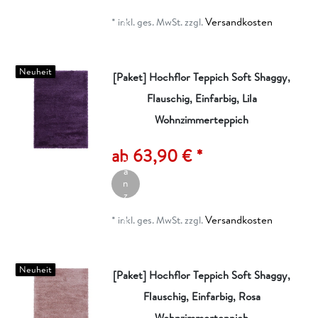
ei
Versandkosten
g
*
inkl. ges. MwSt.
zzgl.
e
n
Neuheit
[Paket] Hochflor Teppich Soft Shaggy,
Flauschig, Einfarbig, Lila
Wohnzimmerteppich
A
rt
ik
ab 63,90 € *
el
a
n
z
ei
Versandkosten
g
*
inkl. ges. MwSt.
zzgl.
e
n
Neuheit
[Paket] Hochflor Teppich Soft Shaggy,
Flauschig, Einfarbig, Rosa
Wohnzimmerteppich