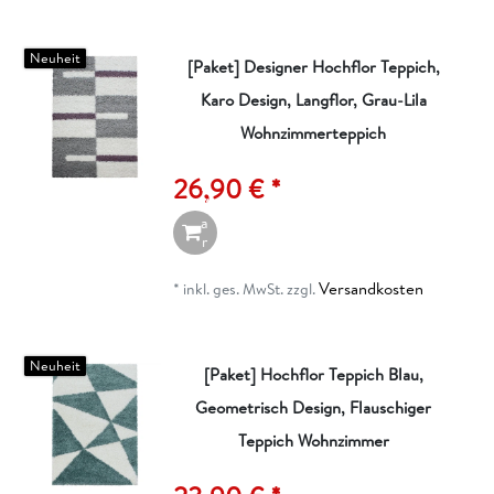
n
Neuheit
[Paket] Designer Hochflor Teppich,
Karo Design, Langflor, Grau-Lila
I
n
Wohnzimmerteppich
d
e
26,90 € *
n
W
a
r
e
n
Versandkosten
*
inkl. ges. MwSt.
zzgl.
k
o
r
b
Neuheit
[Paket] Hochflor Teppich Blau,
Geometrisch Design, Flauschiger
I
n
Teppich Wohnzimmer
d
e
n