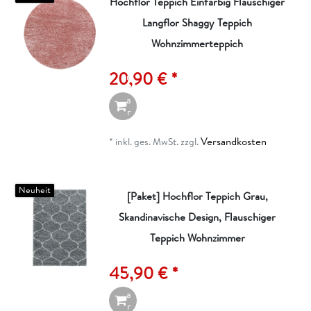
Hochflor Teppich Einfarbig Flauschiger
Langflor Shaggy Teppich
I
n
Wohnzimmerteppich
d
e
20,90 € *
n
W
a
r
e
n
Versandkosten
*
inkl. ges. MwSt.
zzgl.
k
o
r
b
Neuheit
[Paket] Hochflor Teppich Grau,
Skandinavische Design, Flauschiger
I
n
Teppich Wohnzimmer
d
e
45,90 € *
n
W
a
r