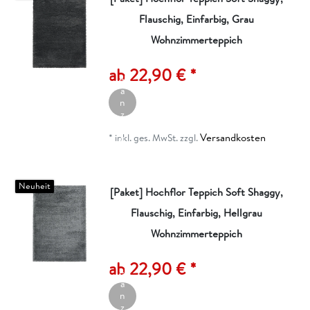
Flauschig, Einfarbig, Grau
Wohnzimmerteppich
A
rt
ik
ab 22,90 € *
el
a
n
z
ei
Versandkosten
g
*
inkl. ges. MwSt.
zzgl.
e
n
Neuheit
[Paket] Hochflor Teppich Soft Shaggy,
Flauschig, Einfarbig, Hellgrau
Wohnzimmerteppich
A
rt
ik
ab 22,90 € *
el
a
n
z