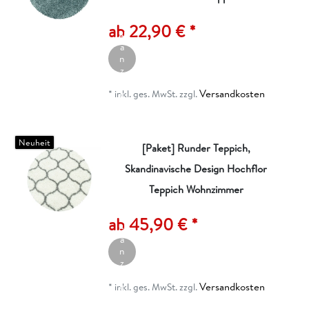
rt
ik
ab 22,90 € *
el
a
n
z
ei
Versandkosten
g
*
inkl. ges. MwSt.
zzgl.
e
n
Neuheit
[Paket] Runder Teppich,
Skandinavische Design Hochflor
Teppich Wohnzimmer
A
rt
ik
ab 45,90 € *
el
a
n
z
ei
Versandkosten
g
*
inkl. ges. MwSt.
zzgl.
e