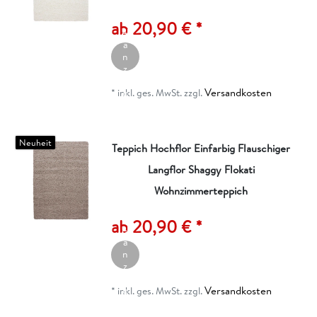
rt
ik
ab 20,90 € *
el
a
n
z
ei
Versandkosten
g
*
inkl. ges. MwSt.
zzgl.
e
n
Neuheit
Teppich Hochflor Einfarbig Flauschiger
Langflor Shaggy Flokati
Wohnzimmerteppich
A
rt
ik
ab 20,90 € *
el
a
n
z
ei
Versandkosten
g
*
inkl. ges. MwSt.
zzgl.
e
n