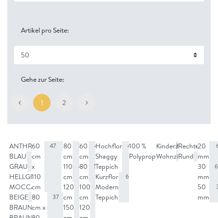
Artikel pro Seite:
Gehe zur Seite:
1
2
ANTHRAZIT
60
80
60
Hochflor
100 %
Kinderzimmer
Rechteckig
20
47
8
37
47
43
71
2
BLAU
cm
cm
cm
Shaggy
Polypropylen
Wohnzimmer
Rund
mm
6
54
70
GRAU
x
110
80
Teppich
30
18
47
54
6
HELLGRAU
110
cm
cm
Kurzflor
mm
8
6
MOCCA
cm
120
100
Modern
50
3
40
26
BEIGE
80
cm
cm
Teppich
mm
12
37
BRAUNGRAU
cm x
150
120
2
41
53
BRAUN
80
cm
cm
2