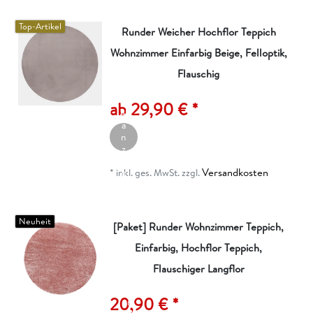
n
Top-Artikel
Runder Weicher Hochflor Teppich
Wohnzimmer Einfarbig Beige, Felloptik,
Flauschig
A
rt
ik
ab 29,90 € *
el
a
n
z
ei
Versandkosten
g
*
inkl. ges. MwSt.
zzgl.
e
n
Neuheit
[Paket] Runder Wohnzimmer Teppich,
Einfarbig, Hochflor Teppich,
I
n
Flauschiger Langflor
d
e
20,90 € *
n