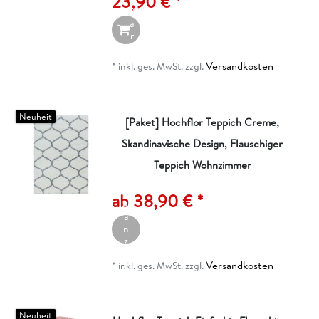
23,90 € *
W
a
r
e
n
Versandkosten
*
inkl. ges. MwSt.
zzgl.
k
o
r
b
Neuheit
[Paket] Hochflor Teppich Creme,
Skandinavische Design, Flauschiger
Teppich Wohnzimmer
A
rt
ik
ab 38,90 € *
el
a
n
z
ei
Versandkosten
g
*
inkl. ges. MwSt.
zzgl.
e
n
Neuheit