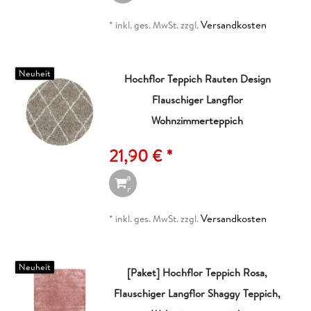
e
n
Versandkosten
*
inkl. ges. MwSt.
zzgl.
k
o
r
b
Neuheit
Hochflor Teppich Rauten Design
Flauschiger Langflor
I
n
Wohnzimmerteppich
d
e
21,90 € *
n
W
a
r
e
n
Versandkosten
*
inkl. ges. MwSt.
zzgl.
k
o
r
b
Neuheit
[Paket] Hochflor Teppich Rosa,
Flauschiger Langflor Shaggy Teppich,
I