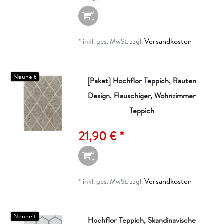
W
a
r
e
n
Versandkosten
*
inkl. ges. MwSt.
zzgl.
k
o
r
b
Neuheit
[Paket] Hochflor Teppich, Rauten
Design, Flauschiger, Wohnzimmer
I
n
Teppich
d
e
21,90 € *
n
W
a
r
e
n
Versandkosten
*
inkl. ges. MwSt.
zzgl.
k
o
r
b
Neuheit
Hochflor Teppich, Skandinavische