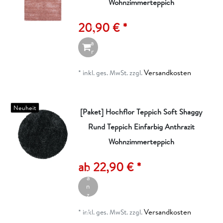
n
Wohnzimmerteppich
d
e
20,90 € *
n
W
a
r
e
n
Versandkosten
*
inkl. ges. MwSt.
zzgl.
k
o
r
b
Neuheit
[Paket] Hochflor Teppich Soft Shaggy
Rund Teppich Einfarbig Anthrazit
Wohnzimmerteppich
A
rt
ik
ab 22,90 € *
el
a
n
z
ei
Versandkosten
g
*
inkl. ges. MwSt.
zzgl.
e