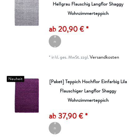
Hellgrau Flauschig Langflor Shaggy
Wohnzimmerteppich
A
rt
ik
ab 20,90 € *
el
a
n
z
ei
Versandkosten
g
*
inkl. ges. MwSt.
zzgl.
e
n
Neuheit
[Paket] Teppich Hochflor Einfarbig Lila
Flauschiger Langflor Shaggy
Wohnzimmerteppich
A
rt
ik
ab 37,90 € *
el
a
n
z
ei