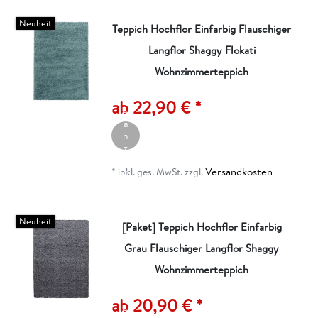
Neuheit
Teppich Hochflor Einfarbig Flauschiger
Langflor Shaggy Flokati
Wohnzimmerteppich
A
rt
ik
ab 22,90 € *
el
a
n
z
ei
Versandkosten
g
*
inkl. ges. MwSt.
zzgl.
e
n
Neuheit
[Paket] Teppich Hochflor Einfarbig
Grau Flauschiger Langflor Shaggy
Wohnzimmerteppich
A
rt
ik
ab 20,90 € *
el