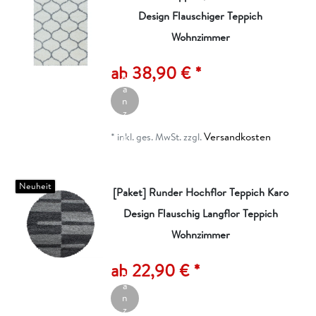
Design Flauschiger Teppich
Wohnzimmer
A
rt
ik
ab 38,90 € *
el
a
n
z
ei
Versandkosten
g
*
inkl. ges. MwSt.
zzgl.
e
n
Neuheit
[Paket] Runder Hochflor Teppich Karo
Design Flauschig Langflor Teppich
Wohnzimmer
A
rt
ik
ab 22,90 € *
el
a
n
z