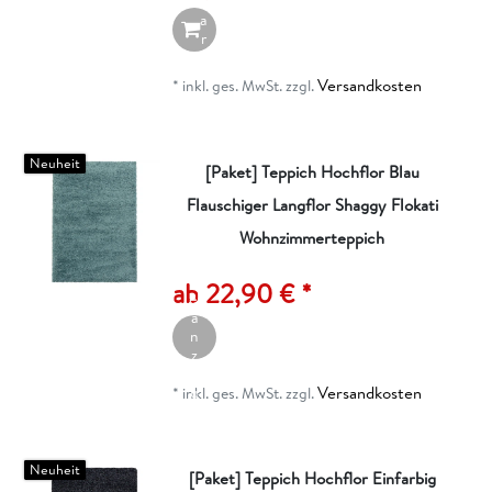
W
a
r
e
n
Versandkosten
*
inkl. ges. MwSt.
zzgl.
k
o
r
b
Neuheit
[Paket] Teppich Hochflor Blau
Flauschiger Langflor Shaggy Flokati
Wohnzimmerteppich
A
rt
ik
ab 22,90 € *
el
a
n
z
ei
Versandkosten
g
*
inkl. ges. MwSt.
zzgl.
e
n
Neuheit
[Paket] Teppich Hochflor Einfarbig