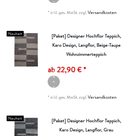
z
ei
Versandkosten
g
*
inkl. ges. MwSt.
zzgl.
e
n
Neuheit
[Paket] Designer Hochflor Teppich,
Karo Design, Langflor, Beige-Taupe
Wohnzimmerteppich
A
rt
ik
ab 22,90 € *
el
a
n
z
ei
Versandkosten
g
*
inkl. ges. MwSt.
zzgl.
e
n
Neuheit
[Paket] Designer Hochflor Teppich,
Karo Design, Langflor, Grau