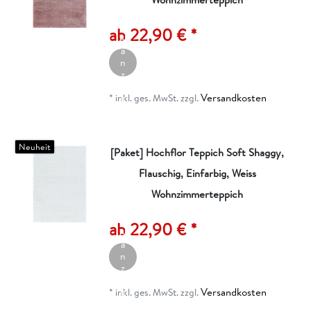
A
rt
ik
ab 22,90 € *
el
a
n
z
ei
Versandkosten
g
*
inkl. ges. MwSt.
zzgl.
e
n
Neuheit
[Paket] Hochflor Teppich Soft Shaggy,
Flauschig, Einfarbig, Weiss
Wohnzimmerteppich
A
rt
ik
ab 22,90 € *
el
a
n
z
ei
Versandkosten
g
*
inkl. ges. MwSt.
zzgl.
e