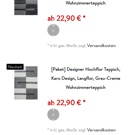
Wohnzimmerteppich
A
rt
ik
ab 22,90 € *
el
a
n
z
ei
Versandkosten
g
*
inkl. ges. MwSt.
zzgl.
e
n
Neuheit
[Paket] Designer Hochflor Teppich,
Karo Design, Langflor, Grau-Creme
Wohnzimmerteppich
A
rt
ik
ab 22,90 € *
el
a
n
z
ei
Versandkosten
g
*
inkl. ges. MwSt.
zzgl.
e