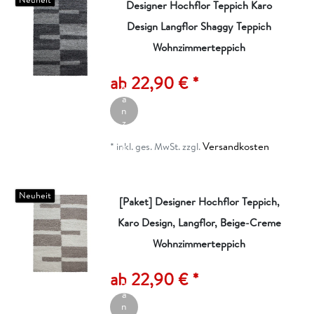
Designer Hochflor Teppich Karo
Design Langflor Shaggy Teppich
Wohnzimmerteppich
A
rt
ik
ab 22,90 € *
el
a
n
z
ei
Versandkosten
g
*
inkl. ges. MwSt.
zzgl.
e
n
Neuheit
[Paket] Designer Hochflor Teppich,
Karo Design, Langflor, Beige-Creme
Wohnzimmerteppich
A
rt
ik
ab 22,90 € *
el
a
n