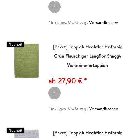
a
n
z
ei
Versandkosten
g
*
inkl. ges. MwSt.
zzgl.
e
n
Neuheit
[Paket] Teppich Hochflor Einfarbig
Grün Flauschiger Langflor Shaggy
Wohnzimmerteppich
A
rt
ik
ab 27,90 € *
el
a
n
z
ei
Versandkosten
g
*
inkl. ges. MwSt.
zzgl.
e
n
Neuheit
[Paket] Teppich Hochflor Einfarbig