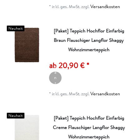
ei
Versandkosten
g
*
inkl. ges. MwSt.
zzgl.
e
n
Neuheit
[Paket] Teppich Hochflor Einfarbig
Braun Flauschiger Langflor Shaggy
Wohnzimmerteppich
A
rt
ik
ab 20,90 € *
el
a
n
z
ei
Versandkosten
g
*
inkl. ges. MwSt.
zzgl.
e
n
Neuheit
[Paket] Teppich Hochflor Einfarbig
Creme Flauschiger Langflor Shaggy
Wohnzimmerteppich
A