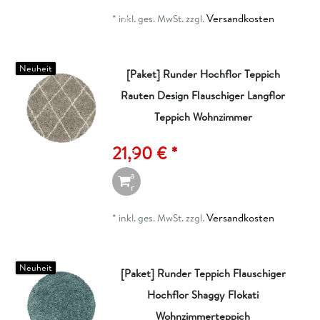
ei
Versandkosten
g
*
inkl. ges. MwSt.
zzgl.
e
n
Neuheit
[Paket] Runder Hochflor Teppich
Rauten Design Flauschiger Langflor
I
n
Teppich Wohnzimmer
d
e
21,90 € *
n
W
a
r
e
n
Versandkosten
*
inkl. ges. MwSt.
zzgl.
k
o
r
b
Neuheit
[Paket] Runder Teppich Flauschiger
Hochflor Shaggy Flokati
Wohnzimmerteppich
A