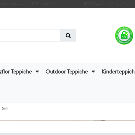
Schnell Versand mit DPD und GLS
30 Tage Geld-Zurück-Garanti
zflor Teppiche
Outdoor Teppiche
Kinderteppic
Stil