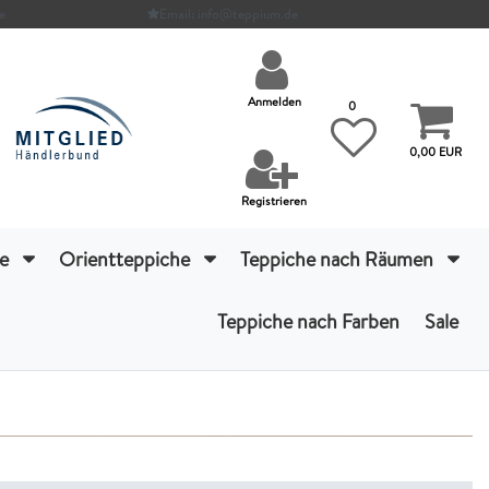
e
Email: info@teppium.de
Anmelden
0
0,00 EUR
Registrieren
he
Orientteppiche
Teppiche nach Räumen
Teppiche nach Farben
Sale