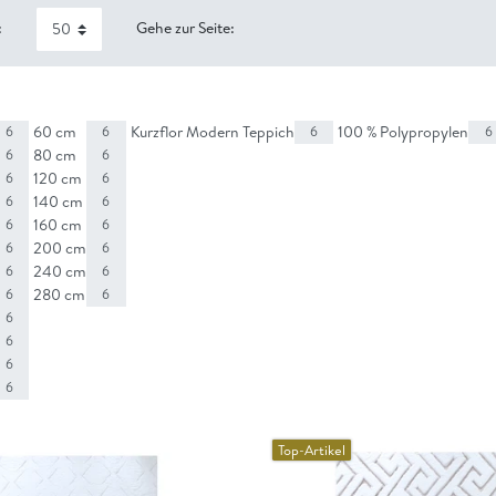
:
Gehe zur Seite:
60 cm
Kurzflor Modern Teppich
100 % Polypropylen
6
6
6
6
80 cm
6
6
120 cm
6
6
140 cm
6
6
160 cm
6
6
200 cm
6
6
240 cm
6
6
280 cm
6
6
6
6
6
6
Top-Artikel