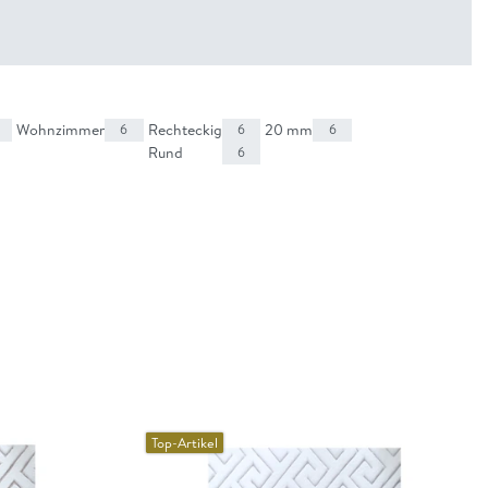
Wohnzimmer
Rechteckig
20 mm
6
6
6
Rund
6
Top-Artikel