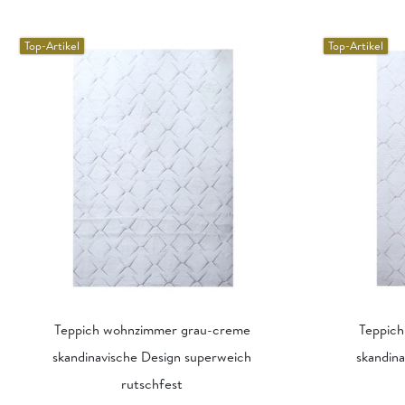
Top-Artikel
Top-Artikel
Teppich wohnzimmer grau-creme
Teppic
skandinavische Design superweich
skandin
rutschfest