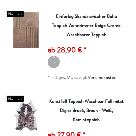
n
Neuheit
Einfarbig Skandinavischer Boho
Teppich Wohnzimmer Beige Creme
Waschbarer Teppich
A
rt
ik
ab 28,90 € *
el
a
n
z
ei
Versandkosten
g
*
inkl. ges. MwSt.
zzgl.
e
n
Neuheit
Kunstfell Teppich Waschbar Fellimitat
Digitaldruck, Braun - Weiß,
Kaminteppich
A
rt
ik
ab 27,90 € *