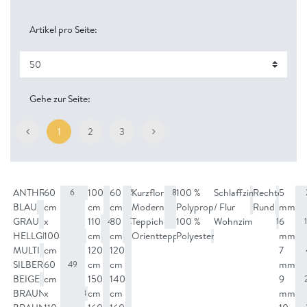
Artikel pro Seite:
Gehe zur Seite:
1
2
3
ANTHRAZIT
60
100
60
Kurzflor
100 %
Schlaffzimmer
Rechteckig
5
6
3
6
55
86
102
2
BLAU
cm
cm
cm
Modern
Polypropylen
/ Flur
Rund
mm
5
6
GRAU
x
110
80
Teppich
100 %
Wohnzimmer
6
14
49
78
1
101
HELLGRAU
100
cm
cm
Orientteppich
Polyester
mm
3
14
MULTI
cm
120
120
7
2
4
68
SILBER
60
cm
cm
mm
4
49
BEIGE
cm
150
140
9
8
68
21
BRAUNGRAU
x
cm
cm
mm
8