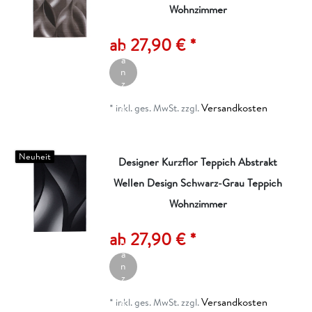
Wohnzimmer
A
rt
ik
ab 27,90 € *
el
a
n
z
ei
Versandkosten
g
*
inkl. ges. MwSt.
zzgl.
e
n
Neuheit
Designer Kurzflor Teppich Abstrakt
Wellen Design Schwarz-Grau Teppich
Wohnzimmer
A
rt
ik
ab 27,90 € *
el
a
n
z
ei
Versandkosten
g
*
inkl. ges. MwSt.
zzgl.