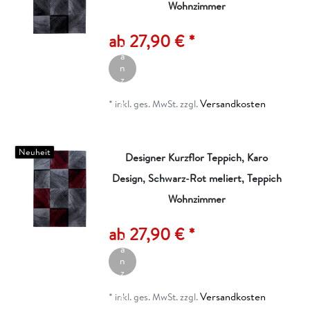
Wohnzimmer
A
rt
ik
ab 27,90 € *
el
a
n
z
ei
Versandkosten
g
*
inkl. ges. MwSt.
zzgl.
e
n
Neuheit
Designer Kurzflor Teppich, Karo
Design, Schwarz-Rot meliert, Teppich
Wohnzimmer
A
rt
ik
ab 27,90 € *
el
a
n
z
ei
Versandkosten
g
*
inkl. ges. MwSt.
zzgl.
e