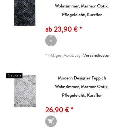
Wohnzimmer, Marmor Optik,
Pflegeleicht, Kurzflor
A
rt
ik
ab 23,90 € *
el
a
n
z
ei
Versandkosten
g
*
inkl. ges. MwSt.
zzgl.
e
n
Neuheit
Modern Designer Teppich
Wohnzimmer, Marmor Optik,
I
n
Pflegeleicht, Kurzflor
d
e
26,90 € *
n
W
a
r
e