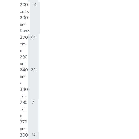
200
4
cm x
200
cm
Rund
200
64
cm
x
290
cm
240
20
cm
x
340
cm
280
7
cm
x
370
cm
300
14