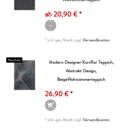
A
rt
ik
ab 20,90 € *
el
a
n
z
ei
Versandkosten
g
*
inkl. ges. MwSt.
zzgl.
e
n
Neuheit
Modern Designer Kurzflor Teppich,
Abstrakt Design,
I
n
BeigeWohnzimmerteppich
d
e
26,90 € *
n
W
a
r
e
n
Versandkosten
*
inkl. ges. MwSt.
zzgl.
k
o