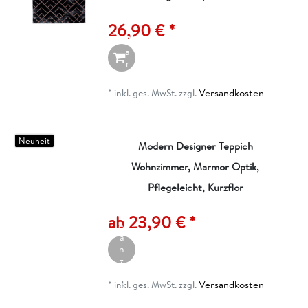
d
e
26,90 € *
n
W
a
r
e
n
Versandkosten
*
inkl. ges. MwSt.
zzgl.
k
o
r
b
Neuheit
Modern Designer Teppich
Wohnzimmer, Marmor Optik,
Pflegeleicht, Kurzflor
A
rt
ik
ab 23,90 € *
el
a
n
z
ei
Versandkosten
g
*
inkl. ges. MwSt.
zzgl.
e
n