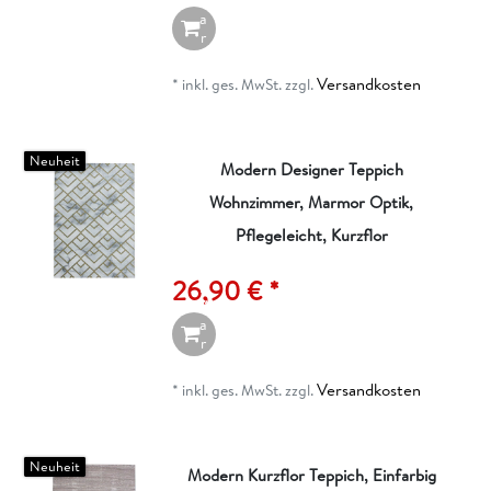
a
r
e
n
Versandkosten
*
inkl. ges. MwSt.
zzgl.
k
o
r
b
Neuheit
Modern Designer Teppich
Wohnzimmer, Marmor Optik,
I
n
Pflegeleicht, Kurzflor
d
e
26,90 € *
n
W
a
r
e
n
Versandkosten
*
inkl. ges. MwSt.
zzgl.
k
o
r
b
Neuheit
Modern Kurzflor Teppich, Einfarbig