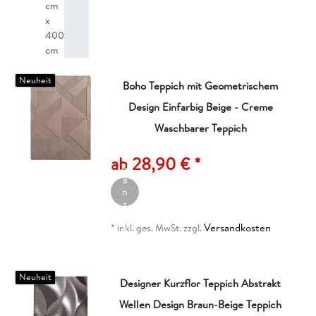
cm
x
400
cm
Neuheit
Boho Teppich mit Geometrischem
Design Einfarbig Beige - Creme
Waschbarer Teppich
A
rt
ik
ab 28,90 € *
el
a
n
z
ei
Versandkosten
g
*
inkl. ges. MwSt.
zzgl.
e
n
Neuheit
Designer Kurzflor Teppich Abstrakt
Wellen Design Braun-Beige Teppich