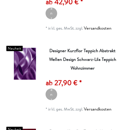
ab 42,90 € *
el
a
n
z
ei
Versandkosten
g
*
inkl. ges. MwSt.
zzgl.
e
n
Neuheit
Designer Kurzflor Teppich Abstrakt
Wellen Design Schwarz-Lila Teppich
Wohnzimmer
A
rt
ik
ab 27,90 € *
el
a
n
z
ei
Versandkosten
g
*
inkl. ges. MwSt.
zzgl.
e
n
Neuheit