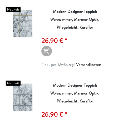
Neuheit
Modern Designer Teppich
Wohnzimmer, Marmor Optik,
I
n
Pflegeleicht, Kurzflor
d
e
26,90 € *
n
W
a
r
e
n
Versandkosten
*
inkl. ges. MwSt.
zzgl.
k
o
r
b
Neuheit
Modern Designer Teppich
Wohnzimmer, Marmor Optik,
I
n
Pflegeleicht, Kurzflor
d
e
26,90 € *
n
W