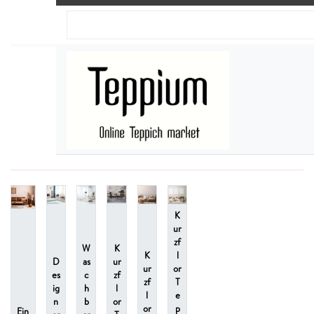
K
ur
zf
W
K
K
l
D
as
ur
ur
or
es
c
zf
zf
T
ig
h
l
l
e
n
b
or
or
p
Ein