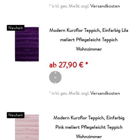
ei
Versandkosten
g
*
inkl. ges. MwSt.
zzgl.
e
n
Neuheit
Modern Kurzflor Teppich, Einfarbig Lila
meliert Pflegeleicht Teppich
Wohnzimmer
A
rt
ik
ab 27,90 € *
el
a
n
z
ei
Versandkosten
g
*
inkl. ges. MwSt.
zzgl.
e
n
Neuheit
Modern Kurzflor Teppich, Einfarbig
Pink meliert Pflegeleicht Teppich
Wohnzimmer
A