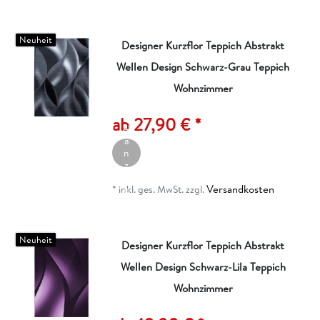
e
n
Neuheit
Designer Kurzflor Teppich Abstrakt
Wellen Design Schwarz-Grau Teppich
Wohnzimmer
A
rt
ik
ab 27,90 € *
el
a
n
z
ei
Versandkosten
g
*
inkl. ges. MwSt.
zzgl.
e
n
Neuheit
Designer Kurzflor Teppich Abstrakt
Wellen Design Schwarz-Lila Teppich
Wohnzimmer
A
rt
ik