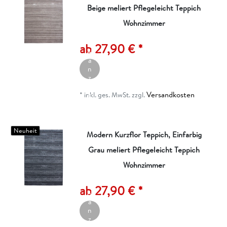
Beige meliert Pflegeleicht Teppich
Wohnzimmer
A
rt
ik
ab 27,90 € *
el
a
n
z
ei
Versandkosten
g
*
inkl. ges. MwSt.
zzgl.
e
n
Neuheit
Modern Kurzflor Teppich, Einfarbig
Grau meliert Pflegeleicht Teppich
Wohnzimmer
A
rt
ik
ab 27,90 € *
el
a
n
z