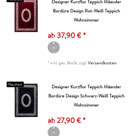
Designer Kurzflor Teppich Mäander
Bordüre Design Rot-Weiß Teppich
Wohnzimmer
A
rt
ik
ab 37,90 € *
el
a
n
z
ei
Versandkosten
g
*
inkl. ges. MwSt.
zzgl.
e
n
Neuheit
Designer Kurzflor Teppich Mäander
Bordüre Design Schwarz-Weiß Teppich
Wohnzimmer
A
rt
ik
ab 27,90 € *
el
a
n