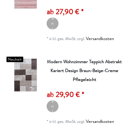
rt
ik
ab 27,90 € *
el
a
n
z
ei
Versandkosten
g
*
inkl. ges. MwSt.
zzgl.
e
n
Neuheit
Modern Wohnzimmer Teppich Abstrakt
Kariert Design Braun-Beige-Creme
Pflegeleicht
A
rt
ik
ab 29,90 € *
el
a
n
z
ei
Versandkosten
g
*
inkl. ges. MwSt.
zzgl.
e
n