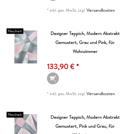
e
n
Versandkosten
*
inkl. ges. MwSt.
zzgl.
k
o
r
b
Neuheit
Designer Teppich, Modern Abstrakt
Gemustert, Grau und Pink, für
I
n
Wohnzimmer
d
e
133,90 € *
n
W
a
r
e
n
Versandkosten
*
inkl. ges. MwSt.
zzgl.
k
o
r
b
Neuheit
Designer Teppich, Modern Abstrakt
Gemustert, Pink und Grau, für
I
n