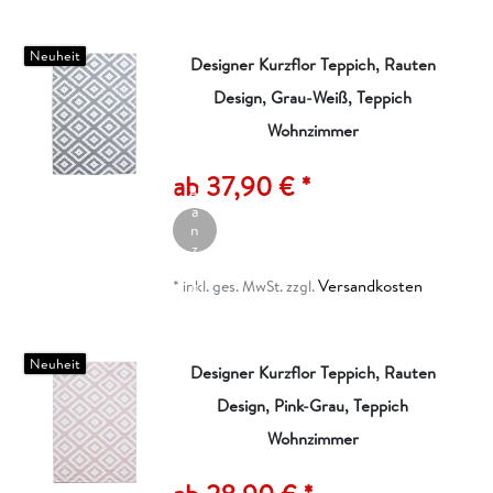
n
Neuheit
Designer Kurzflor Teppich, Rauten
Design, Grau-Weiß, Teppich
Wohnzimmer
A
rt
ik
ab 37,90 € *
el
a
n
z
ei
Versandkosten
g
*
inkl. ges. MwSt.
zzgl.
e
n
Neuheit
Designer Kurzflor Teppich, Rauten
Design, Pink-Grau, Teppich
Wohnzimmer
A
rt
ik