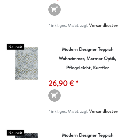
W
a
r
e
n
Versandkosten
*
inkl. ges. MwSt.
zzgl.
k
o
r
b
Neuheit
Modern Designer Teppich
Wohnzimmer, Marmor Optik,
I
n
Pflegeleicht, Kurzflor
d
e
26,90 € *
n
W
a
r
e
n
Versandkosten
*
inkl. ges. MwSt.
zzgl.
k
o
r
b
Neuheit
Modern Designer Teppich