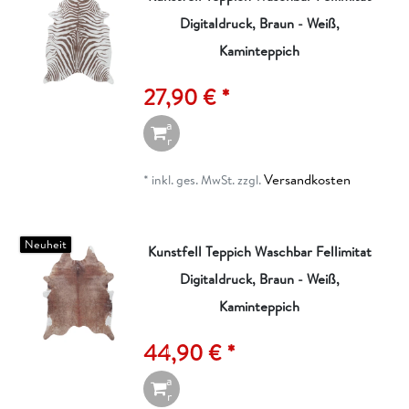
Digitaldruck, Braun - Weiß,
I
n
Kaminteppich
d
e
27,90 € *
n
W
a
r
e
n
Versandkosten
*
inkl. ges. MwSt.
zzgl.
k
o
r
b
Neuheit
Kunstfell Teppich Waschbar Fellimitat
Digitaldruck, Braun - Weiß,
I
n
Kaminteppich
d
e
44,90 € *
n
W
a
r