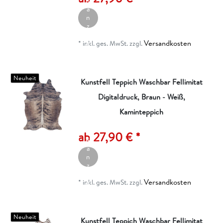
el
a
n
z
ei
Versandkosten
g
*
inkl. ges. MwSt.
zzgl.
e
n
Neuheit
Kunstfell Teppich Waschbar Fellimitat
Digitaldruck, Braun - Weiß,
Kaminteppich
A
rt
ik
ab 27,90 € *
el
a
n
z
ei
Versandkosten
g
*
inkl. ges. MwSt.
zzgl.
e
n
Neuheit
Kunstfell Teppich Waschbar Fellimitat