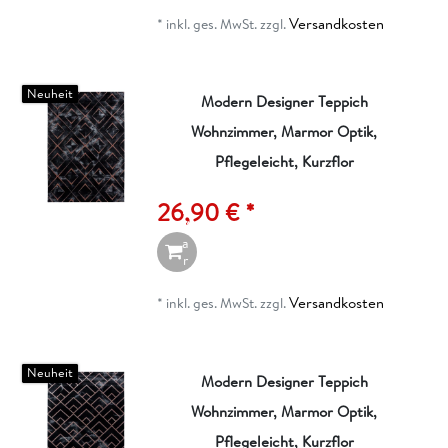
n
Versandkosten
*
inkl. ges. MwSt.
zzgl.
k
o
r
b
Neuheit
Modern Designer Teppich
Wohnzimmer, Marmor Optik,
I
n
Pflegeleicht, Kurzflor
d
e
26,90 € *
n
W
a
r
e
n
Versandkosten
*
inkl. ges. MwSt.
zzgl.
k
o
r
b
Neuheit
Modern Designer Teppich
Wohnzimmer, Marmor Optik,
I
n
Pflegeleicht, Kurzflor