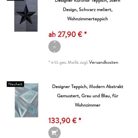
Designer Kurzflor Teppich, Stern
Design, Schwarz meliert,
Wohnzimmerteppich
A
rt
ik
ab 27,90 € *
el
a
n
z
ei
Versandkosten
g
*
inkl. ges. MwSt.
zzgl.
e
n
Neuheit
Designer Teppich, Modern Abstrakt
Gemustert, Grau und Blau, für
I
n
Wohnzimmer
d
e
133,90 € *
n
W
a
r