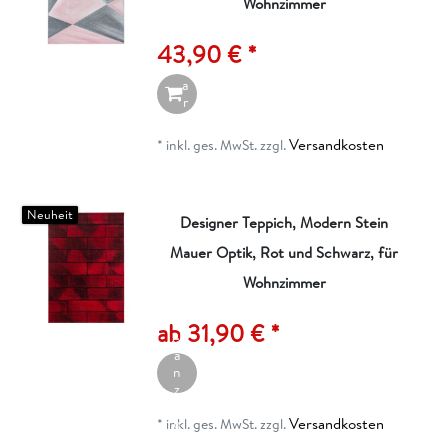
Wohnzimmer
d
e
43,90 € *
n
W
a
r
e
n
Versandkosten
*
inkl. ges. MwSt.
zzgl.
k
o
r
b
Neuheit
Designer Teppich, Modern Stein
Mauer Optik, Rot und Schwarz, für
Wohnzimmer
A
rt
ik
ab 31,90 € *
el
a
n
z
ei
Versandkosten
g
*
inkl. ges. MwSt.
zzgl.
e