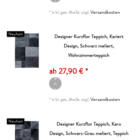
z
ei
Versandkosten
g
*
inkl. ges. MwSt.
zzgl.
e
n
Neuheit
Designer Kurzflor Teppich, Kariert
Design, Schwarz meliert,
Wohnzimmerteppich
A
rt
ik
ab 27,90 € *
el
a
n
z
ei
Versandkosten
g
*
inkl. ges. MwSt.
zzgl.
e
n
Neuheit
Designer Kurzflor Teppich, Karo
Design, Schwarz-Grau meliert, Teppich