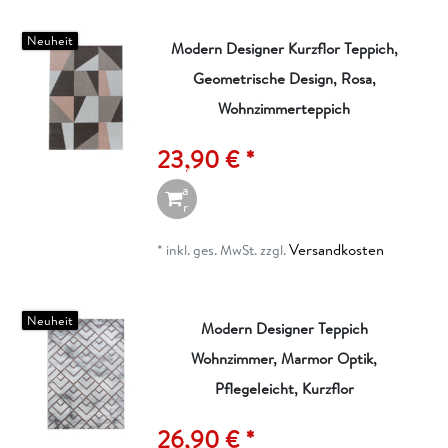
r
b
Neuheit
Modern Designer Kurzflor Teppich,
Geometrische Design, Rosa,
I
n
Wohnzimmerteppich
d
e
23,90 € *
n
W
a
r
e
n
Versandkosten
*
inkl. ges. MwSt.
zzgl.
k
o
r
b
Neuheit
Modern Designer Teppich
Wohnzimmer, Marmor Optik,
I
n
Pflegeleicht, Kurzflor
d
e
26,90 € *
n