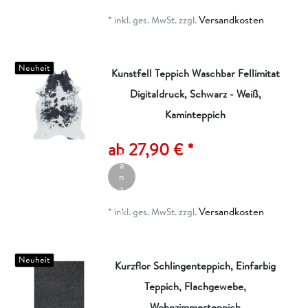
e
n
Versandkosten
*
inkl. ges. MwSt.
zzgl.
k
o
r
b
Neuheit
Kunstfell Teppich Waschbar Fellimitat
Digitaldruck, Schwarz - Weiß,
Kaminteppich
A
rt
ik
ab 27,90 € *
el
a
n
z
ei
Versandkosten
g
*
inkl. ges. MwSt.
zzgl.
e
n
Neuheit
Kurzflor Schlingenteppich, Einfarbig
Teppich, Flachgewebe,
Wohnzimmerteppich