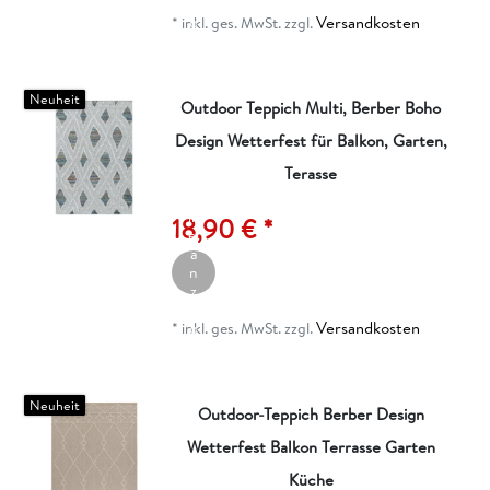
ei
Versandkosten
g
*
inkl. ges. MwSt.
zzgl.
e
n
Neuheit
Outdoor Teppich Multi, Berber Boho
Design Wetterfest für Balkon, Garten,
Terasse
A
rt
ik
18,90 € *
el
a
n
z
ei
Versandkosten
g
*
inkl. ges. MwSt.
zzgl.
e
n
Neuheit
Outdoor-Teppich Berber Design
Wetterfest Balkon Terrasse Garten
Küche
A