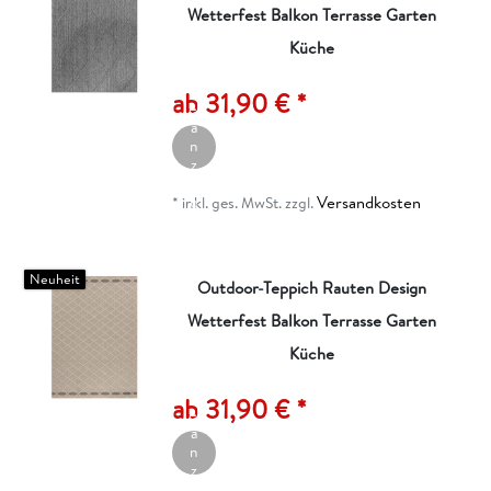
Wetterfest Balkon Terrasse Garten
Küche
A
rt
ik
ab 31,90 € *
el
a
n
z
ei
Versandkosten
g
*
inkl. ges. MwSt.
zzgl.
e
n
Neuheit
Outdoor-Teppich Rauten Design
Wetterfest Balkon Terrasse Garten
Küche
A
rt
ik
ab 31,90 € *
el
a
n
z
ei