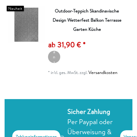
Neuheit
Outdoor-Teppich Skandinavische
Design Wetterfest Balkon Terrasse
Garten Küche
A
rt
ik
ab 31,90 € *
el
a
n
z
ei
Versandkosten
g
*
inkl. ges. MwSt.
zzgl.
e
n
Sicher Zahlung
Per Paypal oder
Überweisung &
Zahlunginformationen
Versan