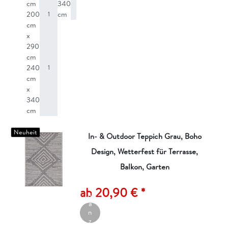
cm
340
1
200
cm
1
cm
x
290
cm
240
1
cm
x
340
cm
Neuheit
In- & Outdoor Teppich Grau, Boho
Design, Wetterfest für Terrasse,
Balkon, Garten
A
rt
ik
ab 20,90 € *
el
a
n
z