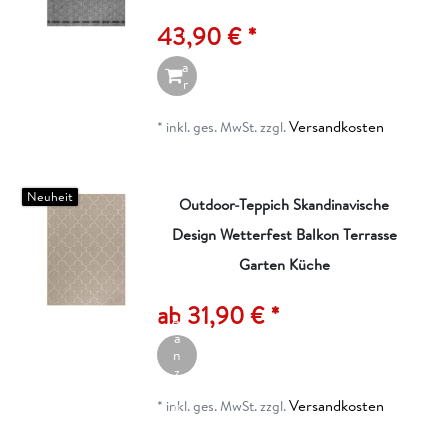
e
43,90 € *
n
W
a
r
e
n
Versandkosten
*
inkl. ges. MwSt.
zzgl.
k
o
r
b
Neuheit
Outdoor-Teppich Skandinavische
Design Wetterfest Balkon Terrasse
Garten Küche
A
rt
ik
ab 31,90 € *
el
a
n
z
ei
Versandkosten
g
*
inkl. ges. MwSt.
zzgl.
e
n