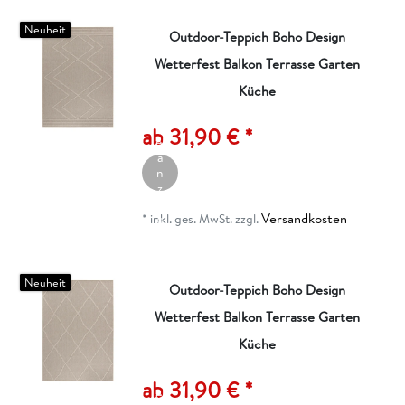
Neuheit
Outdoor-Teppich Boho Design
Wetterfest Balkon Terrasse Garten
Küche
A
rt
ik
ab 31,90 € *
el
a
n
z
ei
Versandkosten
g
*
inkl. ges. MwSt.
zzgl.
e
n
Neuheit
Outdoor-Teppich Boho Design
Wetterfest Balkon Terrasse Garten
Küche
A
rt
ik
ab 31,90 € *
el