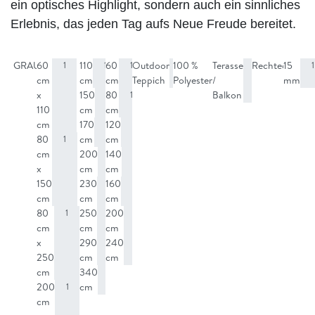
ein optisches Highlight, sondern auch ein sinnliches
Erlebnis, das jeden Tag aufs Neue Freude bereitet.
GRAU
60
110
60
Outdoor
100 %
Terasse
Rechteckig
15
1
1
1
1
1
1
1
1
1
cm
cm
cm
Teppich
Polyester
/
mm
x
150
80
Balkon
1
1
110
cm
cm
cm
170
120
1
1
80
cm
cm
1
cm
200
140
1
1
x
cm
cm
150
230
160
1
1
cm
cm
cm
80
250
200
1
1
1
cm
cm
cm
x
290
240
1
1
250
cm
cm
cm
340
1
200
cm
1
cm