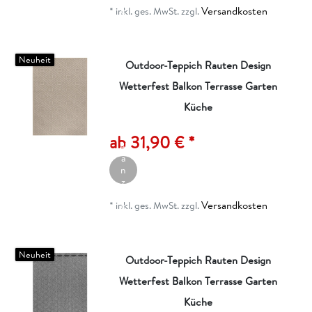
Versandkosten
g
*
inkl. ges. MwSt.
zzgl.
e
n
Neuheit
Outdoor-Teppich Rauten Design
Wetterfest Balkon Terrasse Garten
Küche
A
rt
ik
ab 31,90 € *
el
a
n
z
ei
Versandkosten
g
*
inkl. ges. MwSt.
zzgl.
e
n
Neuheit
Outdoor-Teppich Rauten Design
Wetterfest Balkon Terrasse Garten
I
n
Küche
d