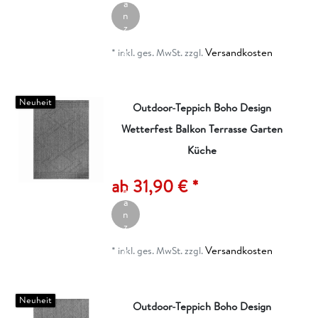
a
n
z
ei
Versandkosten
g
*
inkl. ges. MwSt.
zzgl.
e
n
Neuheit
Outdoor-Teppich Boho Design
Wetterfest Balkon Terrasse Garten
Küche
A
rt
ik
ab 31,90 € *
el
a
n
z
ei
Versandkosten
g
*
inkl. ges. MwSt.
zzgl.
e
n
Neuheit
Outdoor-Teppich Boho Design