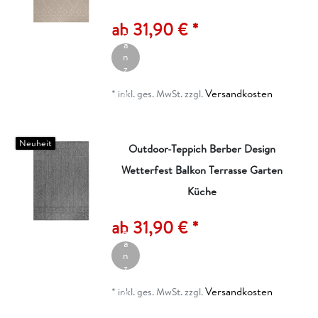
rt
ik
ab 31,90 € *
el
a
n
z
ei
Versandkosten
g
*
inkl. ges. MwSt.
zzgl.
e
n
Neuheit
Outdoor-Teppich Berber Design
Wetterfest Balkon Terrasse Garten
Küche
A
rt
ik
ab 31,90 € *
el
a
n
z
ei
Versandkosten
g
*
inkl. ges. MwSt.
zzgl.
e
n