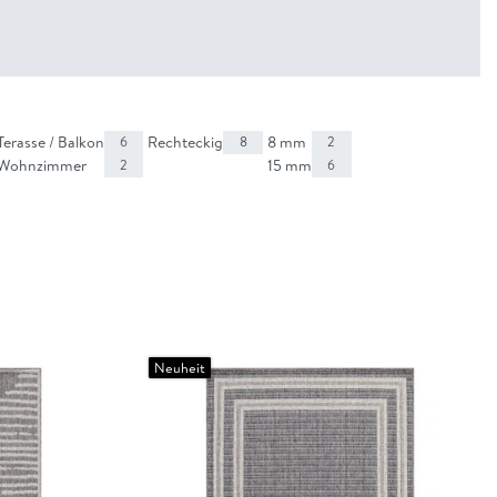
Terasse / Balkon
Rechteckig
8 mm
6
8
2
Wohnzimmer
15 mm
2
6
Neuheit