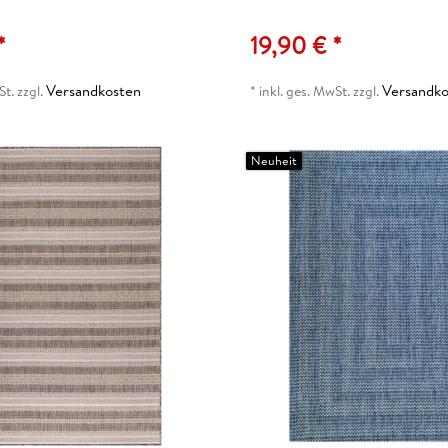
*
19,90 € *
Versandkosten
Versandko
St.
zzgl.
*
inkl. ges. MwSt.
zzgl.
Neuheit