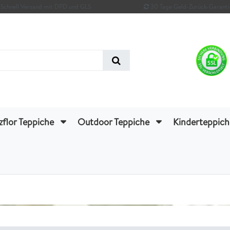
Schnell Versand mit DPD und GLS
30 Tage Geld-Zurück-Garanti
zflor Teppiche
Outdoor Teppiche
Kinderteppic