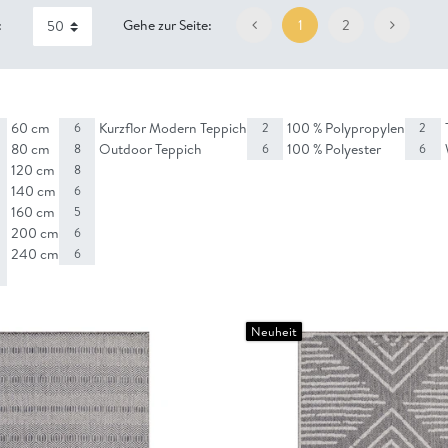
:
Gehe zur Seite:
1
2
60 cm
Kurzflor Modern Teppich
100 % Polypropylen
6
2
2
80 cm
Outdoor Teppich
100 % Polyester
8
6
6
120 cm
8
140 cm
6
160 cm
5
200 cm
6
240 cm
6
Neuheit