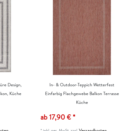
üre Design,
In- & Outdoor-Teppich Wetterfest
alkon, Küche
Einfarbig Flachgewebe Balkon Terrasse
Küche
ab 17,90 € *
sten
Versandkosten
*
inkl. ges. MwSt.
zzgl.