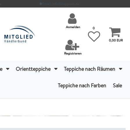
e
Email: info@teppium.de
Anmelden
0
0,00 EUR
Registrieren
he
Orientteppiche
Teppiche nach Räumen
Teppiche nach Farben
Sale