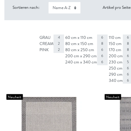
Sortieren nach:
Artikel pro Seite
GRAU
60 cm x 110 cm
110 cm
4
6
6
CREAM
80 cm x 150 cm
150 cm
2
8
8
PINK
80 cm x 250 cm
170 cm
2
6
8
200 cm x 290 cm
200 cm
6
6
240 cm x 340 cm
230 cm
6
5
250 cm
6
290 cm
6
340 cm
6
Neuheit
Neuheit