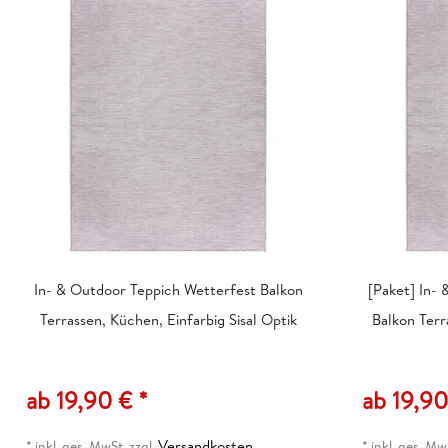
In- & Outdoor Teppich Wetterfest Balkon
[Paket] In-
Terrassen, Küchen, Einfarbig Sisal Optik
Balkon Terr
ab 19,90 € *
ab 19,90
Versandkosten
*
inkl. ges. MwSt.
zzgl.
*
inkl. ges. Mw