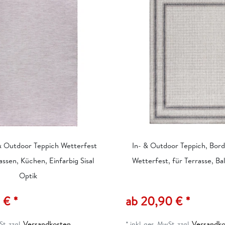
 & Outdoor Teppich Wetterfest
In- & Outdoor Teppich, Bord
assen, Küchen, Einfarbig Sisal
Wetterfest, für Terrasse, B
Optik
 € *
ab 20,90 € *
Versandkosten
Versandko
St.
zzgl.
*
inkl. ges. MwSt.
zzgl.