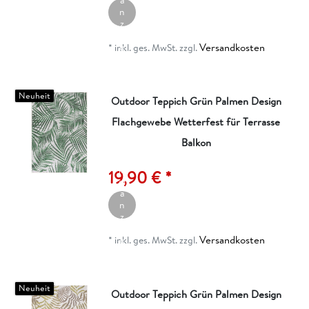
a
n
z
ei
Versandkosten
g
*
inkl. ges. MwSt.
zzgl.
e
n
Neuheit
Outdoor Teppich Grün Palmen Design
Flachgewebe Wetterfest für Terrasse
Balkon
A
rt
ik
19,90 € *
el
a
n
z
ei
Versandkosten
g
*
inkl. ges. MwSt.
zzgl.
e
n
Neuheit
Outdoor Teppich Grün Palmen Design