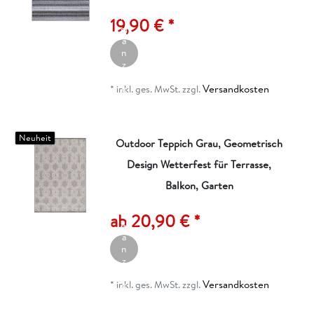
rt
ik
19,90 € *
el
a
n
z
ei
Versandkosten
g
*
inkl. ges. MwSt.
zzgl.
e
n
Neuheit
Outdoor Teppich Grau, Geometrisch
Design Wetterfest für Terrasse,
Balkon, Garten
A
rt
ik
ab 20,90 € *
el
a
n
z
ei
Versandkosten
g
*
inkl. ges. MwSt.
zzgl.
e
n