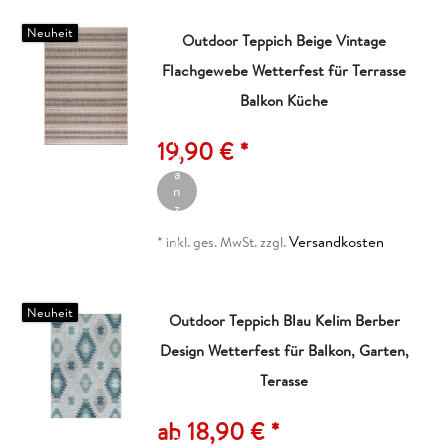
Neuheit
Outdoor Teppich Beige Vintage
Flachgewebe Wetterfest für Terrasse
Balkon Küche
A
rt
ik
19,90 € *
el
a
n
z
ei
Versandkosten
g
*
inkl. ges. MwSt.
zzgl.
e
n
Neuheit
Outdoor Teppich Blau Kelim Berber
Design Wetterfest für Balkon, Garten,
Terasse
A
rt
ik
ab 18,90 € *
el