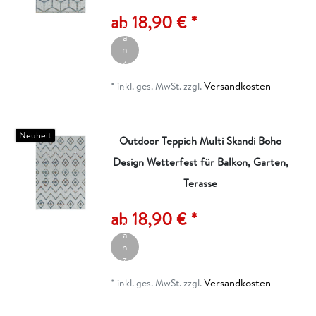
rt
ik
ab 18,90 € *
el
a
n
z
ei
Versandkosten
g
*
inkl. ges. MwSt.
zzgl.
e
n
Neuheit
Outdoor Teppich Multi Skandi Boho
Design Wetterfest für Balkon, Garten,
Terasse
A
rt
ik
ab 18,90 € *
el
a
n
z
ei
Versandkosten
g
*
inkl. ges. MwSt.
zzgl.
e
n