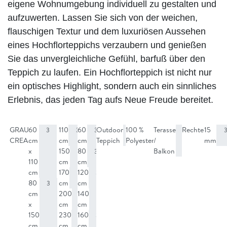
eigene Wohnumgebung individuell zu gestalten und
aufzuwerten. Lassen Sie sich von der weichen,
flauschigen Textur und dem luxuriösen Aussehen
eines Hochflorteppichs verzaubern und genießen
Sie das unvergleichliche Gefühl, barfuß über den
Teppich zu laufen. Ein Hochflorteppich ist nicht nur
ein optisches Highlight, sondern auch ein sinnliches
Erlebnis, das jeden Tag aufs Neue Freude bereitet.
GRAU
60
110
60
Outdoor
100 %
Terasse
Rechteckig
15
2
3
3
3
3
3
3
CREAM
cm
cm
cm
Teppich
Polyester
/
mm
1
x
150
80
Balkon
3
3
110
cm
cm
cm
170
120
3
3
80
cm
cm
3
cm
200
140
3
3
x
cm
cm
150
230
160
3
3
cm
cm
cm