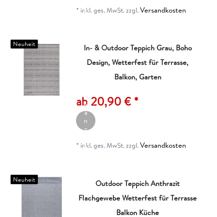
ei
Versandkosten
g
*
inkl. ges. MwSt.
zzgl.
e
n
Neuheit
In- & Outdoor Teppich Grau, Boho
Design, Wetterfest für Terrasse,
Balkon, Garten
A
rt
ik
ab 20,90 € *
el
a
n
z
ei
Versandkosten
g
*
inkl. ges. MwSt.
zzgl.
e
n
Neuheit
Outdoor Teppich Anthrazit
Flachgewebe Wetterfest für Terrasse
Balkon Küche
A