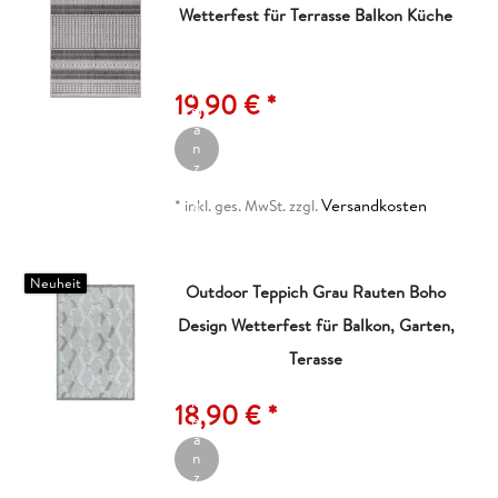
Wetterfest für Terrasse Balkon Küche
A
rt
ik
19,90 € *
el
a
n
z
ei
Versandkosten
g
*
inkl. ges. MwSt.
zzgl.
e
n
Neuheit
Outdoor Teppich Grau Rauten Boho
Design Wetterfest für Balkon, Garten,
Terasse
A
rt
ik
18,90 € *
el
a
n
z
ei