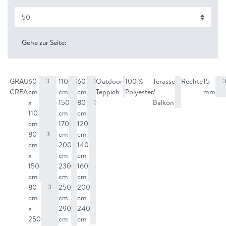
Gehe zur Seite:
GRAU
60
110
60
Outdoor
100 %
Terasse
Rechteckig
15
2
3
3
3
3
3
3
CREAM
cm
cm
cm
Teppich
Polyester
/
mm
1
x
150
80
Balkon
3
3
110
cm
cm
cm
170
120
3
3
80
cm
cm
3
cm
200
140
3
3
x
cm
cm
150
230
160
3
3
cm
cm
cm
80
250
200
3
3
3
cm
cm
cm
x
290
240
3
3
250
cm
cm