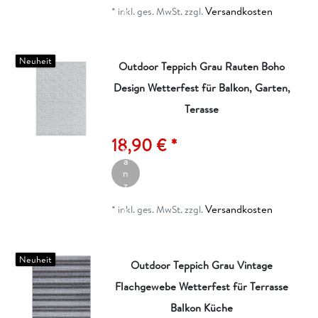
Versandkosten
g
*
inkl. ges. MwSt.
zzgl.
e
n
Neuheit
Outdoor Teppich Grau Rauten Boho
Design Wetterfest für Balkon, Garten,
Terasse
A
rt
ik
18,90 € *
el
a
n
z
ei
Versandkosten
g
*
inkl. ges. MwSt.
zzgl.
e
n
Neuheit
Outdoor Teppich Grau Vintage
Flachgewebe Wetterfest für Terrasse
Balkon Küche
A