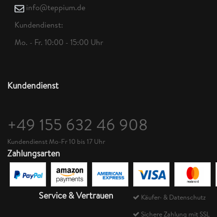
info@teppium.de
Kundendienst:
Mo. - Fr. 10:00 - 15:00 Uhr
Kundendienst
+49 155 632 46 908
Kundendienst Mo-Fr 10 bis 17 Uhr
Zahlungsarten
Service & Vertrauen
Käufer- & Datenschutz
Sichere Zahlung mit SSL