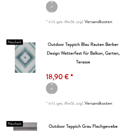
a
n
z
ei
Versandkosten
g
*
inkl. ges. MwSt.
zzgl.
e
n
Neuheit
Outdoor Teppich Blau Rauten Berber
Design Wetterfest für Balkon, Garten,
Terasse
A
rt
ik
18,90 € *
el
a
n
z
ei
Versandkosten
g
*
inkl. ges. MwSt.
zzgl.
e
n
Neuheit
Outdoor Teppich Grau Flachgewebe