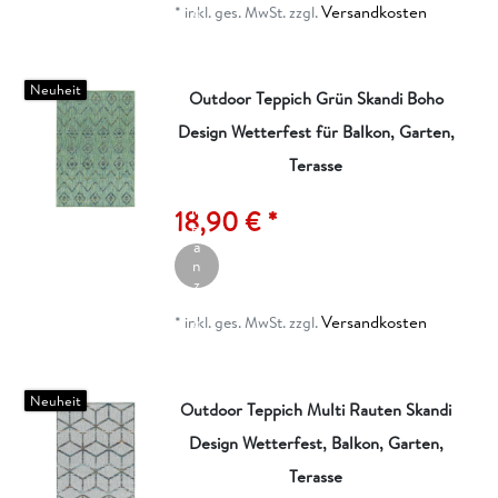
Versandkosten
g
*
inkl. ges. MwSt.
zzgl.
e
n
Neuheit
Outdoor Teppich Grün Skandi Boho
Design Wetterfest für Balkon, Garten,
Terasse
A
rt
ik
18,90 € *
el
a
n
z
ei
Versandkosten
g
*
inkl. ges. MwSt.
zzgl.
e
n
Neuheit
Outdoor Teppich Multi Rauten Skandi
Design Wetterfest, Balkon, Garten,
Terasse
A