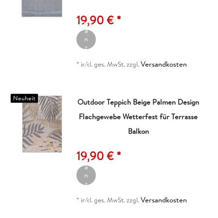
rt
ik
19,90 € *
el
a
n
z
ei
Versandkosten
g
*
inkl. ges. MwSt.
zzgl.
e
n
Neuheit
Outdoor Teppich Beige Palmen Design
Flachgewebe Wetterfest für Terrasse
Balkon
A
rt
ik
19,90 € *
el
a
n
z
ei
Versandkosten
g
*
inkl. ges. MwSt.
zzgl.
e
n