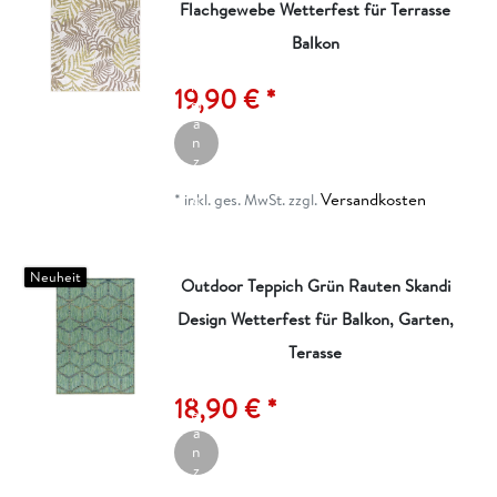
Flachgewebe Wetterfest für Terrasse
Balkon
A
rt
ik
19,90 € *
el
a
n
z
ei
Versandkosten
g
*
inkl. ges. MwSt.
zzgl.
e
n
Neuheit
Outdoor Teppich Grün Rauten Skandi
Design Wetterfest für Balkon, Garten,
Terasse
A
rt
ik
18,90 € *
el
a
n
z
ei