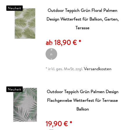
Neuheit
Outdoor Teppich Grün Floral Palmen
Design Wetterfest für Balkon, Garten,
Terasse
A
rt
ik
ab 18,90 € *
el
a
n
z
ei
Versandkosten
g
*
inkl. ges. MwSt.
zzgl.
e
n
Neuheit
Outdoor Teppich Grün Palmen Design
Flachgewebe Wetterfest für Terrasse
Balkon
A
rt
ik
19,90 € *
el