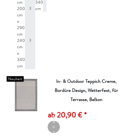
cm
340
3
200
cm
3
cm
x
290
cm
240
3
cm
x
340
cm
Neuheit
In- & Outdoor Teppich Creme,
Bordüre Design, Wetterfest, für
Terrasse, Balkon
A
rt
ik
ab 20,90 € *
el
a
n
z