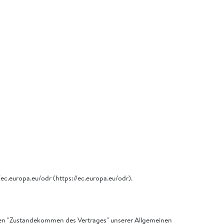
/ec.europa.eu/odr (https://ec.europa.eu/odr).
ngen "Zustandekommen des Vertrages" unserer Allgemeinen