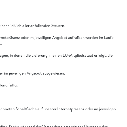
inschließlich aller anfallenden Steuern.
ternetpräsenz oder im jeweiligen Angebot aufrufbar, werden im Laufe
.
en, in denen die Lieferung in einen EU-Mitgliedsstaat erfolgt, die
der im jeweiligen Angebot ausgewiesen.
ung fällig.
chneten Schaltfläche auf unserer Internetpräsenz oder im jeweiligen
rkauften Sache während der Versendung erst mit der Übergabe der