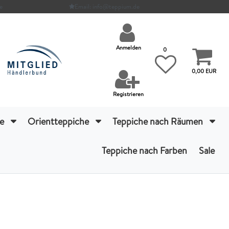
e
Email: info@teppium.de
Anmelden
0
0,00 EUR
Registrieren
he
Orientteppiche
Teppiche nach Räumen
Teppiche nach Farben
Sale