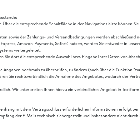
zustande:
 Über die entsprechende Schaltfläche in der Navigationsleiste können Sie
aten sowie der Zahlungs- und Versandbedingungen werden abschließend noch
Pal Express, Amazon-Payments, Sofort) nutzen, werden Sie entweder in unser
ystems weitergeleitet.
en Sie dort die entsprechende Auswahl bzw. Eingabe Ihrer Daten vor. Absch
che Angaben nochmals zu überprüfen, zu ändern (auch über die Funktion "zu
klären Sie rechtsverbindlich die Annahme des Angebotes, wodurch der Vert
indlich. Wir unterbreiten Ihnen hierzu ein verbindliches Angebot in Textfor
nhang mit dem Vertragsschluss erforderlichen Informationen erfolgt per E-M
 Empfang der E-Mails technisch sichergestellt und insbesondere nicht durch 