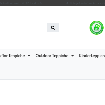
Schnell Versand mit DPD und GLS
30 Tage Geld-Zurück-Garanti
zflor Teppiche
Outdoor Teppiche
Kinderteppic