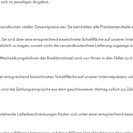
sich im jeweiligen Angebot.
sandkosten stellen Gesamtpreise dar. Sie beinhalten alle Preisbestandteile e
. Sie sind über eine entsprechend bezeichnete Schaltfläche auf unserer In
lich zu tragen, soweit nicht die versandkostenfreie Lieferung zugesagt ist
hselkursgebühren der Kreditinstitute) sind von Ihnen in den Fällen zu trag
ner entsprechend bezeichneten Schaltfläche auf unserer Internetpräsenz o
 sind die Zahlungsansprüche aus dem geschlossenen Vertrag sofort zur Zahl
estehende Lieferbeschränkungen finden sich unter einer entsprechend bezei
efahr des zufälligen Untergangs und der zufälligen Verschlechterung der ve