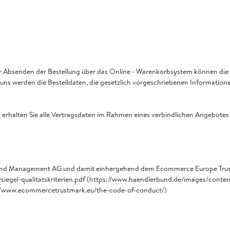
 Vor Absenden der Bestellung über das Online - Warenkorbsystem können di
 uns werden die Bestelldaten, die gesetzlich vorgeschriebenen Informatio
halten Sie alle Vertragsdaten im Rahmen eines verbindlichen Angebotes in
lerbund Management AG und damit einhergehend dem Ecommerce Europe Trus
egel-qualitatskriterien.pdf (https://www.haendlerbund.de/images/content/
//www.ecommercetrustmark.eu/the-code-of-conduct/)