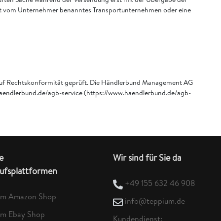
 nicht vom Unternehmer benanntes Transportunternehmen oder eine
 auf Rechtskonformität geprüft. Die Händlerbund Management AG
w.haendlerbund.de/agb-service (https://www.haendlerbund.de/agb-
e
Wir sind für Sie da
ufsplattformen
+49 155 632 46 908
um Amazon Shop
info@teppium.de
um Ebay Shop
Kundendienst: