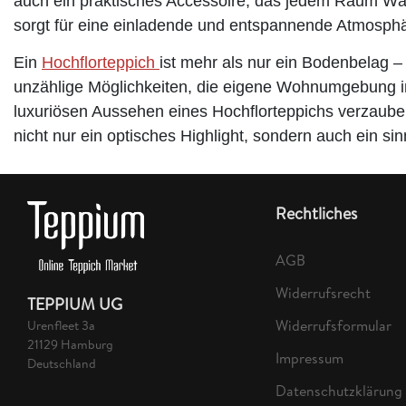
auch ein praktisches Accessoire, das jedem Raum Wä
sorgt für eine einladende und entspannende Atmosphär
Ein
Hochflorteppich
ist mehr als nur ein Bodenbelag – 
unzählige Möglichkeiten, die eigene Wohnumgebung ind
luxuriösen Aussehen eines Hochflorteppichs verzauber
nicht nur ein optisches Highlight, sondern auch ein si
Rechtliches
AGB
Widerrufsrecht
TEPPIUM UG
Widerrufsformular
Urenfleet 3a
21129 Hamburg
Impressum
Deutschland
Datenschutzklärung