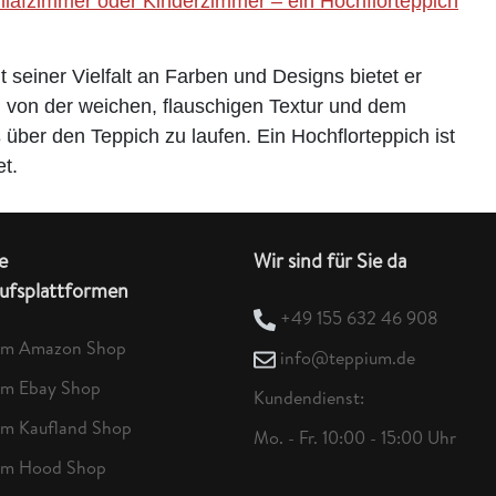
afzimmer oder Kinderzimmer – ein Hochflorteppich
t seiner Vielfalt an Farben und Designs bietet er
h von der weichen, flauschigen Textur und dem
über den Teppich zu laufen. Ein Hochflorteppich ist
et.
e
Wir sind für Sie da
ufsplattformen
+49 155 632 46 908
um Amazon Shop
info@teppium.de
um Ebay Shop
Kundendienst:
um Kaufland Shop
Mo. - Fr. 10:00 - 15:00 Uhr
um Hood Shop