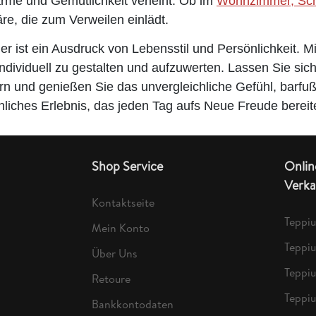
rme und Gemütlichkeit verleiht. Ob im
Wohnzimmer, Schl
e, die zum Verweilen einlädt.
er ist ein Ausdruck von Lebensstil und Persönlichkeit. Mi
ividuell zu gestalten und aufzuwerten. Lassen Sie sic
n und genießen Sie das unvergleichliche Gefühl, barfuß 
nnliches Erlebnis, das jeden Tag aufs Neue Freude bereit
Shop Service
Onlin
Verka
Kontaktseite
Teppi
Mein Konto
Teppi
Über Uns
Teppi
Retoure
Teppi
Bankkontodaten