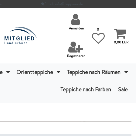
e
Email: info@teppium.de
Anmelden
0
0,00 EUR
Registrieren
he
Orientteppiche
Teppiche nach Räumen
Teppiche nach Farben
Sale