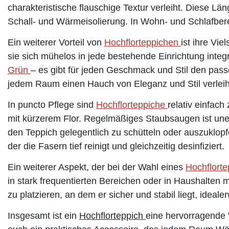
charakteristische flauschige Textur verleiht. Diese Lä
Schall- und Wärmeisolierung. In Wohn- und Schlafbe
Ein weiterer Vorteil von
Hochflorteppichen
ist ihre Vie
sie sich mühelos in jede bestehende Einrichtung inte
Grün
– es gibt für jeden Geschmack und Stil den pa
jedem Raum einen Hauch von Eleganz und Stil verlei
In puncto Pflege sind
Hochflorteppiche
relativ einfac
mit kürzerem Flor. Regelmäßiges Staubsaugen ist uner
den Teppich gelegentlich zu schütteln oder auszuklop
der die Fasern tief reinigt und gleichzeitig desinfiziert.
Ein weiterer Aspekt, der bei der Wahl eines
Hochflort
in stark frequentierten Bereichen oder in Haushalten m
zu platzieren, an dem er sicher und stabil liegt, ideale
Insgesamt ist ein
Hochflorteppich
eine hervorragende Wa