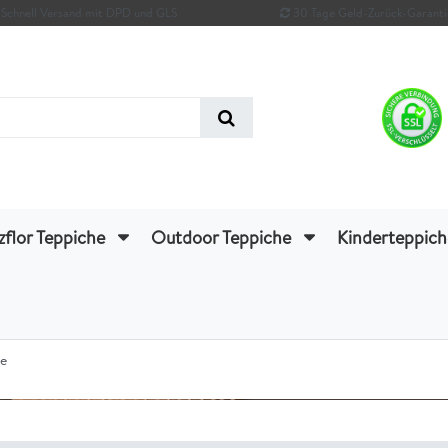
Schnell Versand mit DPD und GLS
30 Tage Geld-Zurück-Garanti
zflor Teppiche
Outdoor Teppiche
Kinderteppic
he