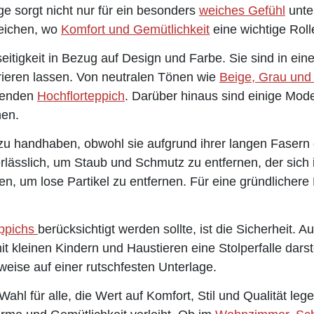
nge sorgt nicht nur für ein besonders
weiches Gefühl
unte
reichen, wo
Komfort und Gemütlichkeit
eine wichtige Roll
lseitigkeit in Bezug auf Design und Farbe. Sie sind in ei
grieren lassen. Von neutralen Tönen wie
Beige, Grau und
ssenden
Hochflorteppich
. Darüber hinaus sind einige Mod
hen.
h zu handhaben, obwohl sie aufgrund ihrer langen Faser
lässlich, um Staub und Schmutz zu entfernen, der sich i
fen, um lose Partikel zu entfernen. Für eine gründliche
eppichs
berücksichtigt werden sollte, ist die Sicherheit.
it kleinen Kindern und Haustieren eine Stolperfalle darst
rweise auf einer rutschfesten Unterlage.
hl für alle, die Wert auf Komfort, Stil und Qualität lege