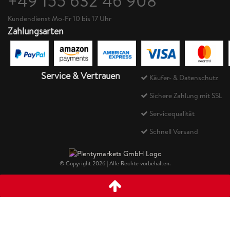
+49 155 632 46 908
Kundendienst Mo-Fr 10 bis 17 Uhr
Zahlungsarten
Service & Vertrauen
Käufer- & Datenschutz
Sichere Zahlung mit SSL
Servicequalität
Schnell Versand
© Copyright 2026 | Alle Rechte vorbehalten.