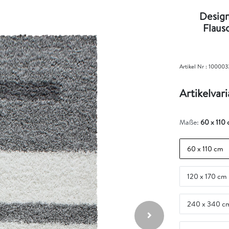
Design
Flaus
Artikel Nr :
100003
Artikelvar
Maße:
60 x 110
60 x 110 cm
120 x 170 cm
240 x 340 c