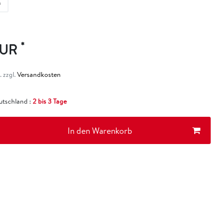
m
*
EUR
 zzgl.
Versandkosten
eutschland :
2 bis 3 Tage
In den Warenkorb