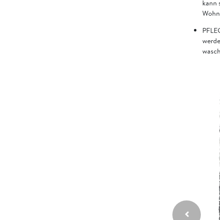
kann s
Wohnz
PFLEG
werde
wasch