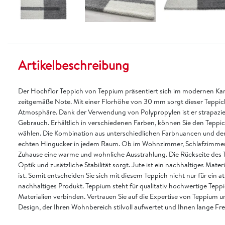
Artikelbeschreibung
Der Hochflor Teppich von Teppium präsentiert sich im modernen Ka
zeitgemäße Note. Mit einer Florhöhe von 30 mm sorgt dieser Teppic
Atmosphäre. Dank der Verwendung von Polypropylen ist er strapazierf
Gebrauch. Erhältlich in verschiedenen Farben, können Sie den Teppich
wählen. Die Kombination aus unterschiedlichen Farbnuancen und d
echten Hingucker in jedem Raum. Ob im Wohnzimmer, Schlafzimmer od
Zuhause eine warme und wohnliche Ausstrahlung. Die Rückseite des Te
Optik und zusätzliche Stabilität sorgt. Jute ist ein nachhaltiges Mat
ist. Somit entscheiden Sie sich mit diesem Teppich nicht nur für ein a
nachhaltiges Produkt. Teppium steht für qualitativ hochwertige Tepp
Materialien verbinden. Vertrauen Sie auf die Expertise von Teppium 
Design, der Ihren Wohnbereich stilvoll aufwertet und Ihnen lange Fre