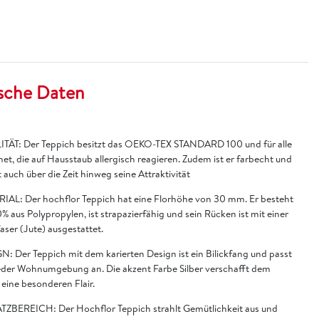
sche Daten
TÄT: Der Teppich besitzt das OEKO-TEX STANDARD 100 und für alle
et, die auf Hausstaub allergisch reagieren. Zudem ist er farbecht und
 auch über die Zeit hinweg seine Attraktivität
IAL: Der hochflor Teppich hat eine Florhöhe von 30 mm. Er besteht
% aus Polypropylen, ist strapazierfähig und sein Rücken ist mit einer
faser (Jute) ausgestattet.
N: Der Teppich mit dem karierten Design ist ein Bilickfang und passt
jeder Wohnumgebung an. Die akzent Farbe Silber verschafft dem
eine besonderen Flair.
TZBEREICH: Der Hochflor Teppich strahlt Gemütlichkeit aus und