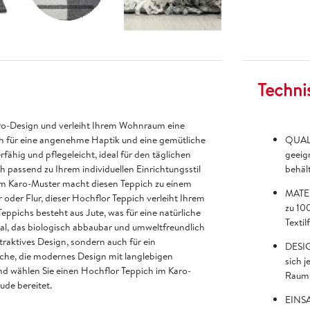
Techni
ro-Design und verleiht Ihrem Wohnraum eine
h für eine angenehme Haptik und eine gemütliche
QUALI
ähig und pflegeleicht, ideal für den täglichen
geeign
 passend zu Ihrem individuellen Einrichtungsstil
behält
em Karo-Muster macht diesen Teppich zu einem
MATER
er Flur, dieser Hochflor Teppich verleiht Ihrem
zu 100
ppichs besteht aus Jute, was für eine natürliche
Textil
erial, das biologisch abbaubar und umweltfreundlich
ttraktives Design, sondern auch für ein
DESIG
iche, die modernes Design mit langlebigen
sich 
und wählen Sie einen Hochflor Teppich im Karo-
Raum 
ude bereitet.
EINSA