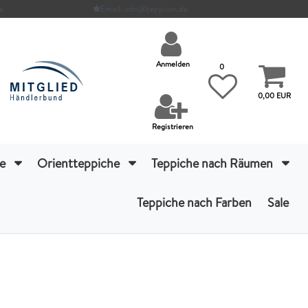
e
Email: info@teppium.de
Anmelden
0
0,00 EUR
Registrieren
he
Orientteppiche
Teppiche nach Räumen
Teppiche nach Farben
Sale