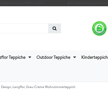
Schnell Versand mit DPD und GLS
30 Tage Geld-Zurück-Garanti
zflor Teppiche
Outdoor Teppiche
Kinderteppic
ro Design, Langflor, Grau-Creme Wohnzimmerteppich