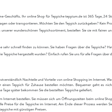
ne-Geschäfts. Ihr online Shop für Teppiche teppium.de ist 365 Tage, 24 Stu
tragen oder transportieren. Möchten Sie den Teppich zurückgeben? Kein Pro
on unserer wunderschönen Teppichsortiment, bestellen Sie sie mit fairen u
he sehr schnell finden zu können. Sie haben Fragen über die Teppiche? Hat
ie Teppiche hergestellt wurden? Einfach rufen Sie uns für alle Fragen über 
bstverständlich Nachteile und Vorteile von online Shopping im Internet. Was 
ir einen Teppich für Zuhause bestellen möchten. Bequemer geht es nich
Tage später bekommen Sie die bestellten Teppiche geliefert.
 im Internet bestellen. Sie müssen sich um Öffnungszeiten beim online S
 alle Preise für die Teppiche im Internet. Am Ende dieser Prozess werden S
teppiche mit günstigen Preisen.