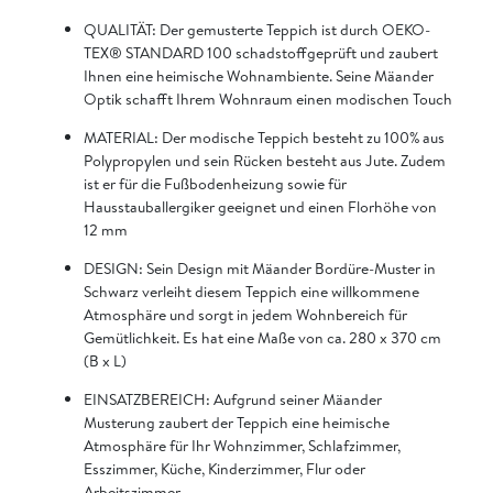
QUALITÄT: Der gemusterte Teppich ist durch OEKO-
TEX® STANDARD 100 schadstoffgeprüft und zaubert
Ihnen eine heimische Wohnambiente. Seine Mäander
Optik schafft Ihrem Wohnraum einen modischen Touch
MATERIAL: Der modische Teppich besteht zu 100% aus
Polypropylen und sein Rücken besteht aus Jute. Zudem
ist er für die Fußbodenheizung sowie für
Hausstauballergiker geeignet und einen Florhöhe von
12 mm
DESIGN: Sein Design mit Mäander Bordüre-Muster in
Schwarz verleiht diesem Teppich eine willkommene
Atmosphäre und sorgt in jedem Wohnbereich für
Gemütlichkeit. Es hat eine Maße von ca. 280 x 370 cm
(B x L)
EINSATZBEREICH: Aufgrund seiner Mäander
Musterung zaubert der Teppich eine heimische
Atmosphäre für Ihr Wohnzimmer, Schlafzimmer,
Esszimmer, Küche, Kinderzimmer, Flur oder
Arbeitszimmer