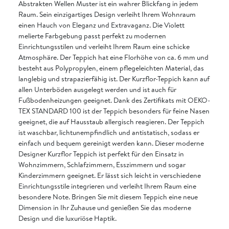
Abstrakten Wellen Muster ist ein wahrer Blickfang in jedem
Raum. Sein einzigartiges Design verleiht Ihrem Wohnraum
einen Hauch von Eleganz und Extravaganz. Die Violett
melierte Farbgebung passt perfekt zu modernen
Einrichtungsstilen und verleiht Ihrem Raum eine schicke
Atmosphäre. Der Teppich hat eine Florhöhe von ca. 6 mm und
besteht aus Polypropylen, einem pflegeleichten Material, das
langlebig und strapazierfähig ist. Der Kurzflor-Teppich kann auf
allen Unterböden ausgelegt werden und ist auch für
Fußbodenheizungen geeignet. Dank des Zertifikats mit OEKO-
TEX STANDARD 100 ist der Teppich besonders für feine Nasen
geeignet, die auf Hausstaub allergisch reagieren. Der Teppich
ist waschbar, lichtunempfindlich und antistatisch, sodass er
einfach und bequem gereinigt werden kann. Dieser moderne
Designer Kurzflor Teppich ist perfekt für den Einsatz in
Wohnzimmern, Schlafzimmern, Esszimmern und sogar
Kinderzimmern geeignet. Er lässt sich leicht in verschiedene
Einrichtungsstile integrieren und verleiht Ihrem Raum eine
besondere Note. Bringen Sie mit diesem Teppich eine neue
Dimension in Ihr Zuhause und genießen Sie das moderne
Design und die luxuriöse Haptik.