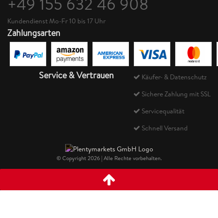
+49 155 632 46 908
Kundendienst Mo-Fr 10 bis 17 Uhr
Zahlungsarten
Service & Vertrauen
Käufer- & Datenschutz
Sichere Zahlung mit SSL
Servicequalität
Schnell Versand
© Copyright 2026 | Alle Rechte vorbehalten.