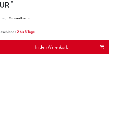
*
EUR
 zzgl.
Versandkosten
eutschland :
2 bis 3 Tage
In den Warenkorb