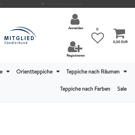
e
Email: info@teppium.de
Anmelden
0
0,00 EUR
Registrieren
he
Orientteppiche
Teppiche nach Räumen
Teppiche nach Farben
Sale