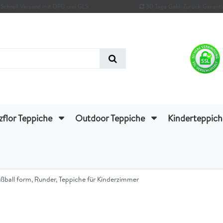
Schnell Versand mit DPD und GLS
30 Tage Geld-Zurück-Garanti
zflor Teppiche
Outdoor Teppiche
Kinderteppic
ußball form, Runder, Teppiche für Kinderzimmer