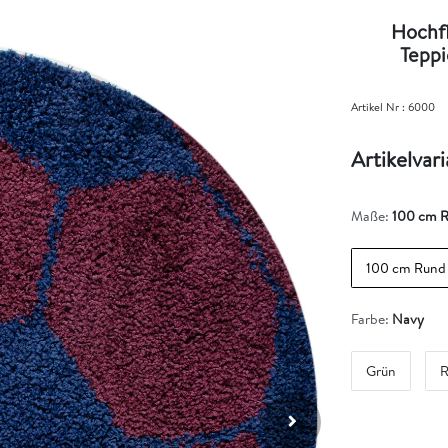
Hochfl
Teppi
Artikel Nr :
6000
Artikelvar
Maße:
100 cm 
100 cm Rund
Farbe:
Navy
Grün
R