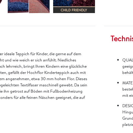
Techni
r ideale Teppich für Kinder, die gerne auf dem
ht und wie weich er sich anfühlt. Niedliches
QUALI
h lehrreich, bringt Ihren Kindern eine glückliche
geeign
n, gefällt der Hochflor Kinderteppich auch mit
behält
inem angenehmen, etwa 30 mm hohen Flor. Dieses
MATER
geleichten Textilfaser maschinell gewebt. Da sein
besteh
 Sie ihn getrost auf Böden mit Fußbodenheizung
mit ei
ders für alle feinen Näschen geeignet, die auf
DESIG
Hingu
Grund
platzi