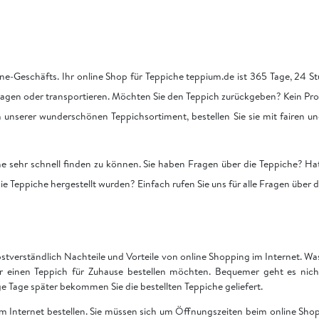
ne-Geschäfts. Ihr online Shop für Teppiche teppium.de ist 365 Tage, 24 Stu
tragen oder transportieren. Möchten Sie den Teppich zurückgeben? Kein Pro
on unserer wunderschönen Teppichsortiment, bestellen Sie sie mit fairen u
he sehr schnell finden zu können. Sie haben Fragen über die Teppiche? Hat
ie Teppiche hergestellt wurden? Einfach rufen Sie uns für alle Fragen über 
bstverständlich Nachteile und Vorteile von online Shopping im Internet. Was 
ir einen Teppich für Zuhause bestellen möchten. Bequemer geht es nich
Tage später bekommen Sie die bestellten Teppiche geliefert.
 im Internet bestellen. Sie müssen sich um Öffnungszeiten beim online S