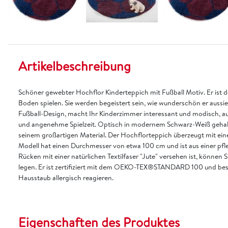
Artikelbeschreibung
Schöner gewebter Hochflor Kinderteppich mit Fußball Motiv. Er ist de
Boden spielen. Sie werden begeistert sein, wie wunderschön er aussie
Fußball-Design, macht Ihr Kinderzimmer interessant und modisch, auc
und angenehme Spielzeit. Optisch in modernem Schwarz-Weiß gehalte
seinem großartigen Material. Der Hochflorteppich überzeugt mit e
Modell hat einen Durchmesser von etwa 100 cm und ist aus einer pfle
Rücken mit einer natürlichen Textilfaser "Jute" versehen ist, können
legen. Er ist zertifiziert mit dem OEKO-TEX®STANDARD 100 und beson
Hausstaub allergisch reagieren.
Eigenschaften des Produktes