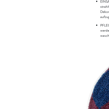
EINSA
strahl
Dekor
aufzu
PFLEG
werde
wasch