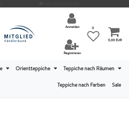
e
Email: info@teppium.de
Anmelden
0
0,00 EUR
Registrieren
he
Orientteppiche
Teppiche nach Räumen
Teppiche nach Farben
Sale