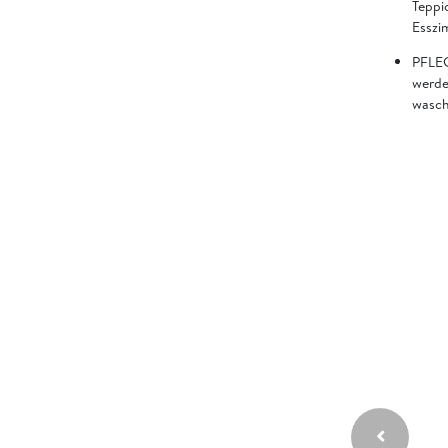
Teppi
Esszi
PFLEG
werde
wasch