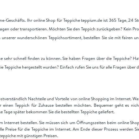
ne-Geschäfts. Ihr online Shop für Teppiche teppium.de ist 365 Tage, 24 Stu
tragen oder transportieren. Möchten Sie den Teppich zurückgeben? Kein Pro
on unserer wunderschönen Teppichsortiment, bestellen Sie sie mit fairen u
he sehr schnell finden zu können. Sie haben Fragen über die Teppiche? Hat
ie Teppiche hergestellt wurden? Einfach rufen Sie uns für alle Fragen über 
bstverständlich Nachteile und Vorteile von online Shopping im Internet. Was 
ir einen Teppich für Zuhause bestellen möchten. Bequemer geht es nich
Tage später bekommen Sie die bestellten Teppiche geliefert.
 im Internet bestellen. Sie müssen sich um Öffnungszeiten beim online S
 alle Preise für die Teppiche im Internet. Am Ende dieser Prozess werden S
teppiche mit günstigen Preisen.