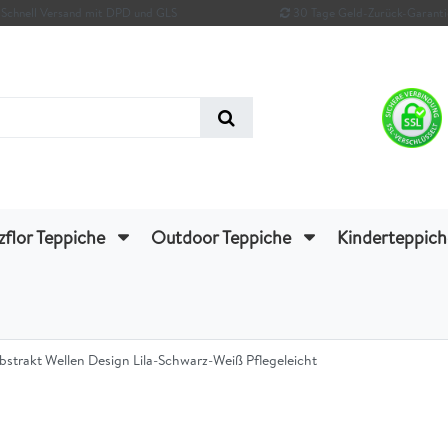
Schnell Versand mit DPD und GLS
30 Tage Geld-Zurück-Garanti
zflor Teppiche
Outdoor Teppiche
Kinderteppic
rakt Wellen Design Lila-Schwarz-Weiß Pflegeleicht