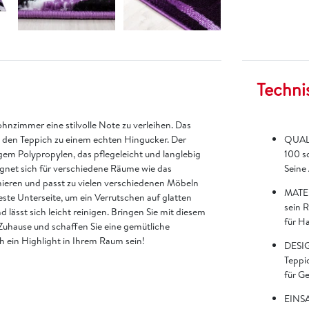
Techni
hnzimmer eine stilvolle Note zu verleihen. Das
t den Teppich zu einem echten Hingucker. Der
QUALI
gem Polypropylen, das pflegeleicht und langlebig
100 s
eignet sich für verschiedene Räume wie das
Seine
ieren und passt zu vielen verschiedenen Möbeln
MATER
este Unterseite, um ein Verrutschen auf glatten
sein 
lässt sich leicht reinigen. Bringen Sie mit diesem
für H
Zuhause und schaffen Sie eine gemütliche
 ein Highlight in Ihrem Raum sein!
DESIG
Teppi
für G
EINSA