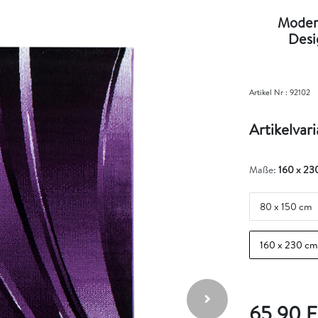
Modern
Desi
Artikel Nr :
92102
Artikelvar
Maße:
160 x 23
80 x 150 cm
160 x 230 cm
65,90 