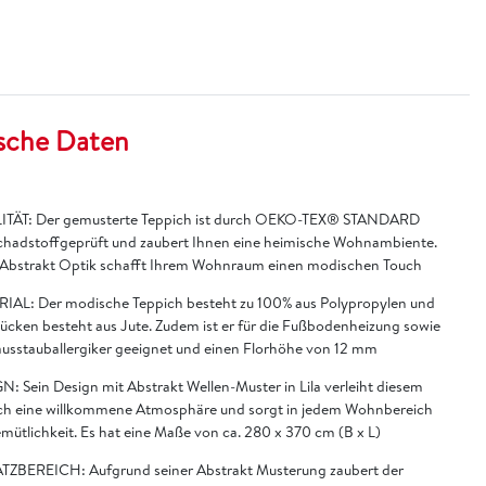
sche Daten
TÄT: Der gemusterte Teppich ist durch OEKO-TEX® STANDARD
chadstoffgeprüft und zaubert Ihnen eine heimische Wohnambiente.
 Abstrakt Optik schafft Ihrem Wohnraum einen modischen Touch
IAL: Der modische Teppich besteht zu 100% aus Polypropylen und
Rücken besteht aus Jute. Zudem ist er für die Fußbodenheizung sowie
ausstauballergiker geeignet und einen Florhöhe von 12 mm
N: Sein Design mit Abstrakt Wellen-Muster in Lila verleiht diesem
ch eine willkommene Atmosphäre und sorgt in jedem Wohnbereich
emütlichkeit. Es hat eine Maße von ca. 280 x 370 cm (B x L)
TZBEREICH: Aufgrund seiner Abstrakt Musterung zaubert der