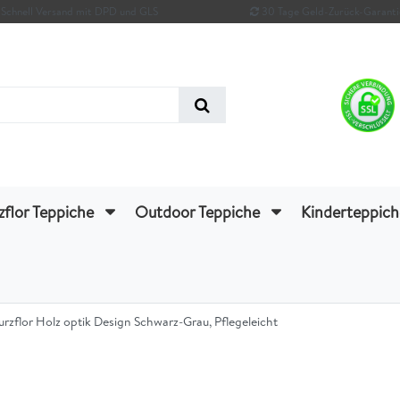
Schnell Versand mit DPD und GLS
30 Tage Geld-Zurück-Garanti
zflor Teppiche
Outdoor Teppiche
Kinderteppic
flor Holz optik Design Schwarz-Grau, Pflegeleicht