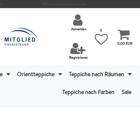
e
Email: info@teppium.de
Anmelden
0
0,00 EUR
Registrieren
he
Orientteppiche
Teppiche nach Räumen
Teppiche nach Farben
Sale