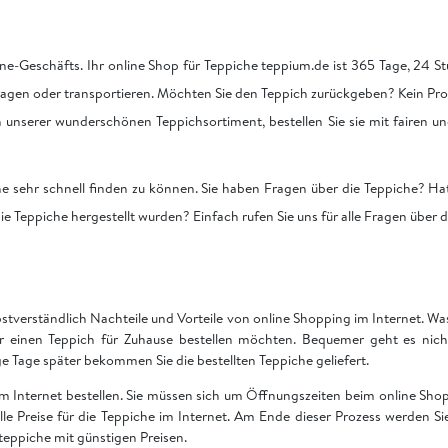
ne-Geschäfts. Ihr online Shop für Teppiche teppium.de ist 365 Tage, 24 Stu
tragen oder transportieren. Möchten Sie den Teppich zurückgeben? Kein Pro
on unserer wunderschönen Teppichsortiment, bestellen Sie sie mit fairen u
he sehr schnell finden zu können. Sie haben Fragen über die Teppiche? Hat
ie Teppiche hergestellt wurden? Einfach rufen Sie uns für alle Fragen über 
bstverständlich Nachteile und Vorteile von online Shopping im Internet. Was 
ir einen Teppich für Zuhause bestellen möchten. Bequemer geht es nich
Tage später bekommen Sie die bestellten Teppiche geliefert.
 im Internet bestellen. Sie müssen sich um Öffnungszeiten beim online S
 alle Preise für die Teppiche im Internet. Am Ende dieser Prozess werden S
teppiche mit günstigen Preisen.