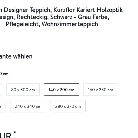
 Designer Teppich, Kurzflor Kariert Holzoptik
esign, Rechteckig, Schwarz - Grau Farbe,
Pflegeleicht, Wohnzimmerteppich
iante wählen
0 cm
80 x 300 cm
140 x 200 cm
160 x 230 cm
m
240 x 340 cm
280 x 370 cm
*
EUR