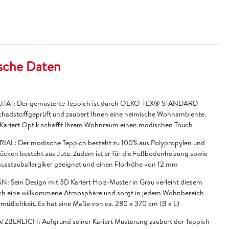
sche Daten
TÄT: Der gemusterte Teppich ist durch OEKO-TEX® STANDARD
chadstoffgeprüft und zaubert Ihnen eine heimische Wohnambiente.
 Kariert Optik schafft Ihrem Wohnraum einen modischen Touch
IAL: Der modische Teppich besteht zu 100% aus Polypropylen und
Rücken besteht aus Jute. Zudem ist er für die Fußbodenheizung sowie
ausstauballergiker geeignet und einen Florhöhe von 12 mm
N: Sein Design mit 3D Kariert Holz-Muster in Grau verleiht diesem
ch eine willkommene Atmosphäre und sorgt in jedem Wohnbereich
emütlichkeit. Es hat eine Maße von ca. 280 x 370 cm (B x L)
TZBEREICH: Aufgrund seiner Kariert Musterung zaubert der Teppich