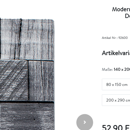
Modern
D
Artikel Nr :
92600
Artikelvar
Maße:
140 x 20
80 x 150 cm
200 x 290 c
52,90 