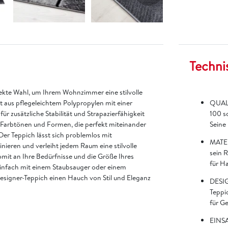
Techni
ekte Wahl, um Ihrem Wohnzimmer eine stilvolle
t aus pflegeleichtem Polypropylen mit einer
QUALI
r zusätzliche Stabilität und Strapazierfähigkeit
100 s
 Farbtönen und Formen, die perfekt miteinander
Seine
r Teppich lässt sich problemlos mit
MATER
ieren und verleiht jedem Raum eine stilvolle
sein 
omit an Ihre Bedürfnisse und die Größe Ihres
für H
einfach mit einem Staubsauger oder einem
esigner-Teppich einen Hauch von Stil und Eleganz
DESIG
Teppi
für G
EINSA