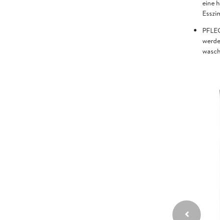
eine 
Esszi
PFLEG
werde
wasch