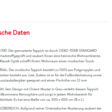
sche Daten
TÄT: Der gemusterte Teppich ist durch OEKO-TEX® STANDARD
chadstoffgeprüft und zaubert Ihnen eine heimische Wohnambiente.
 Klassik Optik schafft Ihrem Wohnraum einen modischen Touch
IAL: Der modische Teppich besteht zu 100% aus Polypropylen und
Rücken besteht aus Jute. Zudem ist er für die Fußbodenheizung sowie
ausstauballergiker geeignet und einen Florhöhe von 12 mm
N: Sein Design mit Orient-Muster in Grau verleiht diesem Teppich
willkommene Atmosphäre und sorgt in jedem Wohnbereich für
lichkeit. Es hat eine Maße von ca. 300 x 400 cm (B x L)
TZBEREICH: Aufgrund seiner Orientalischer Musterung zaubert der