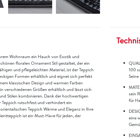
Techni
um Ihrem Wohnraum ein Hauch von Exotik und
schönen floralen Ornament Stil gestaltet, der ein
QUALI
ähigen und pflegeleichten Material, ist der Teppich
100 s
hteckigen Formen erhältlich und eignet sich perfekt
Seine
einem klassischen Design und warmen Farben
MATER
in verschiedenen Größen erhältlich und lässt sich
sein 
und Stilen kombinieren. Dank der hochwertigen
für H
r Teppich rutschfest und verhindert ein
n orientalischen Teppich Wärme und Eleganz in Ihre
DESIG
ientteppich ist ein Must-Have für jeden, der
eine 
Gemüt
EINSA