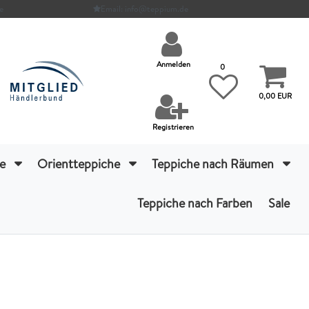
e
Email: info@teppium.de
Anmelden
0
0,00 EUR
Registrieren
he
Orientteppiche
Teppiche nach Räumen
Teppiche nach Farben
Sale