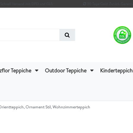
Schnell Versand mit DPD und GLS
30 Tage Geld-Zurück-Garanti
zflor Teppiche
Outdoor Teppiche
Kinderteppic
r Orientteppich, Ornament Stil, Wohnzimmerteppich