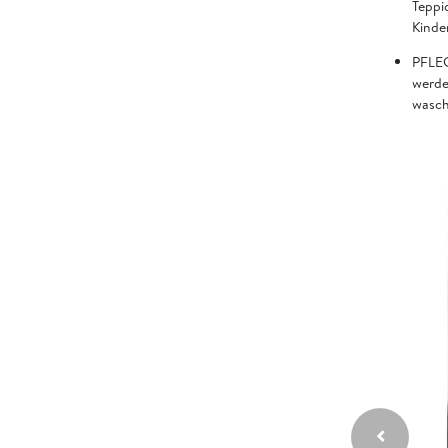
Teppi
Kinde
PFLEG
werde
wasch