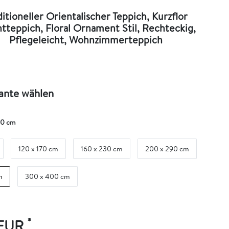
ditioneller Orientalischer Teppich, Kurzflor
tteppich, Floral Ornament Stil, Rechteckig,
Pflegeleicht, Wohnzimmerteppich
iante wählen
40 cm
120 x 170 cm
160 x 230 cm
200 x 290 cm
m
300 x 400 cm
*
 EUR