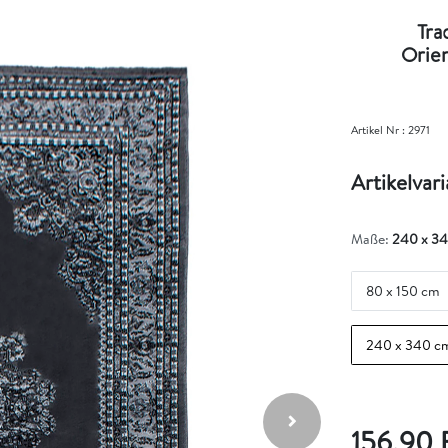
Tra
Orien
Artikel Nr :
2971
Artikelvar
Maße:
240 x 3
80 x 150 cm
240 x 340 c
156,90