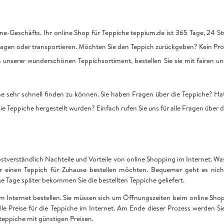
ne-Geschäfts. Ihr online Shop für Teppiche teppium.de ist 365 Tage, 24 Stu
tragen oder transportieren. Möchten Sie den Teppich zurückgeben? Kein Pro
on unserer wunderschönen Teppichsortiment, bestellen Sie sie mit fairen u
he sehr schnell finden zu können. Sie haben Fragen über die Teppiche? Hat
ie Teppiche hergestellt wurden? Einfach rufen Sie uns für alle Fragen über 
bstverständlich Nachteile und Vorteile von online Shopping im Internet. Was 
ir einen Teppich für Zuhause bestellen möchten. Bequemer geht es nich
Tage später bekommen Sie die bestellten Teppiche geliefert.
 im Internet bestellen. Sie müssen sich um Öffnungszeiten beim online S
 alle Preise für die Teppiche im Internet. Am Ende dieser Prozess werden S
teppiche mit günstigen Preisen.