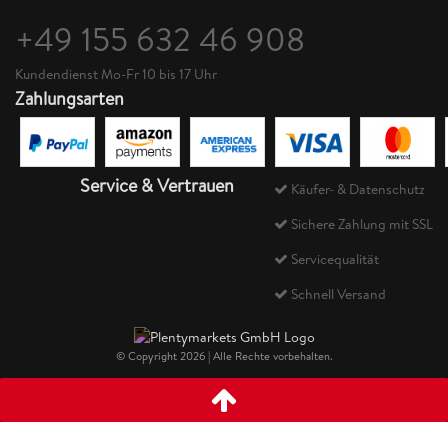
+49 155 632 46 908
Kundendienst Mo-Fr 10 bis 17 Uhr
Zahlungsarten
Service & Vertrauen
Käufer- & Datenschutz
Sichere Zahlung mit SSL
Servicequalität
Schnell Versand
© Copyright 2026 | Alle Rechte vorbehalten.