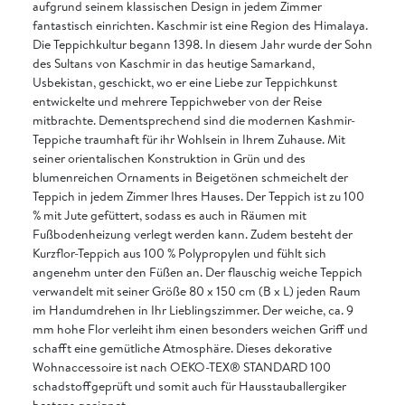
aufgrund seinem klassischen Design in jedem Zimmer
fantastisch einrichten. Kaschmir ist eine Region des Himalaya.
Die Teppichkultur begann 1398. In diesem Jahr wurde der Sohn
des Sultans von Kaschmir in das heutige Samarkand,
Usbekistan, geschickt, wo er eine Liebe zur Teppichkunst
entwickelte und mehrere Teppichweber von der Reise
mitbrachte. Dementsprechend sind die modernen Kashmir-
Teppiche traumhaft für ihr Wohlsein in Ihrem Zuhause. Mit
seiner orientalischen Konstruktion in Grün und des
blumenreichen Ornaments in Beigetönen schmeichelt der
Teppich in jedem Zimmer Ihres Hauses. Der Teppich ist zu 100
% mit Jute gefüttert, sodass es auch in Räumen mit
Fußbodenheizung verlegt werden kann. Zudem besteht der
Kurzflor-Teppich aus 100 % Polypropylen und fühlt sich
angenehm unter den Füßen an. Der flauschig weiche Teppich
verwandelt mit seiner Größe 80 x 150 cm (B x L) jeden Raum
im Handumdrehen in Ihr Lieblingszimmer. Der weiche, ca. 9
mm hohe Flor verleiht ihm einen besonders weichen Griff und
schafft eine gemütliche Atmosphäre. Dieses dekorative
Wohnaccessoire ist nach OEKO-TEX® STANDARD 100
schadstoffgeprüft und somit auch für Hausstauballergiker
bestens geeignet.