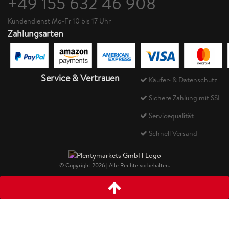
+49 155 632 46 908
Kundendienst Mo-Fr 10 bis 17 Uhr
Zahlungsarten
Service & Vertrauen
Käufer- & Datenschutz
Sichere Zahlung mit SSL
Servicequalität
Schnell Versand
© Copyright 2026 | Alle Rechte vorbehalten.