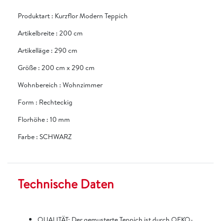
Produktart
:
Kurzflor Modern Teppich
Artikelbreite
:
200 cm
Artikelläge
:
290 cm
Größe
:
200 cm x 290 cm
Wohnbereich
:
Wohnzimmer
Form
:
Rechteckig
Florhöhe
:
10 mm
Farbe
:
SCHWARZ
Technische Daten
QUALITÄT: Der gemusterte Teppich ist durch OEKO-