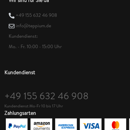
Wir sind für Sie da
+49 155 632 46 908
info@teppium.de
Kundendienst:
Mo. - Fr. 10:00 - 15:00 Uhr
Kundendienst
+49 155 632 46 908
Kundendienst Mo-Fr 10 bis 17 Uhr
Zahlungsarten