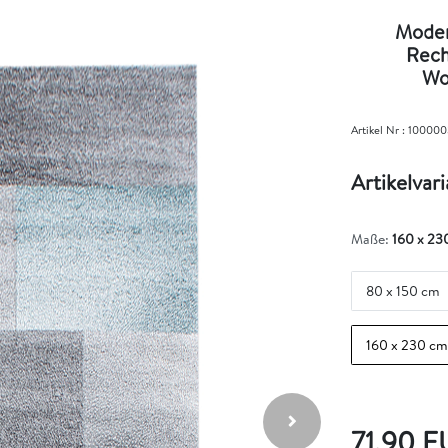
Moder
Rech
Wo
Artikel Nr :
100000
Artikelvar
Maße:
160 x 23
80 x 150 cm
160 x 230 cm
71,90 