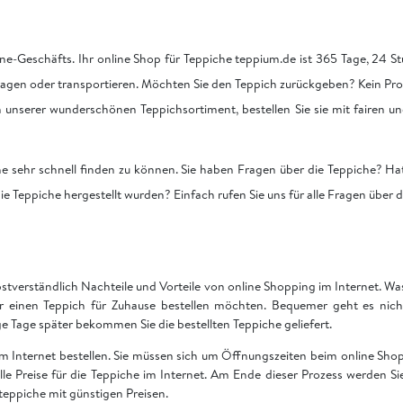
ne-Geschäfts. Ihr online Shop für Teppiche teppium.de ist 365 Tage, 24 Stu
tragen oder transportieren. Möchten Sie den Teppich zurückgeben? Kein Pro
on unserer wunderschönen Teppichsortiment, bestellen Sie sie mit fairen u
he sehr schnell finden zu können. Sie haben Fragen über die Teppiche? Hat
ie Teppiche hergestellt wurden? Einfach rufen Sie uns für alle Fragen über 
bstverständlich Nachteile und Vorteile von online Shopping im Internet. Was 
ir einen Teppich für Zuhause bestellen möchten. Bequemer geht es nich
Tage später bekommen Sie die bestellten Teppiche geliefert.
 im Internet bestellen. Sie müssen sich um Öffnungszeiten beim online S
 alle Preise für die Teppiche im Internet. Am Ende dieser Prozess werden S
teppiche mit günstigen Preisen.