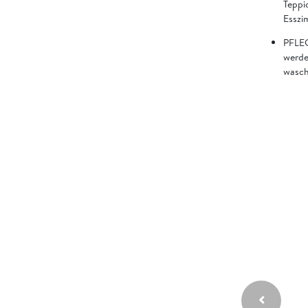
Teppi
Esszi
PFLEG
werde
wasch