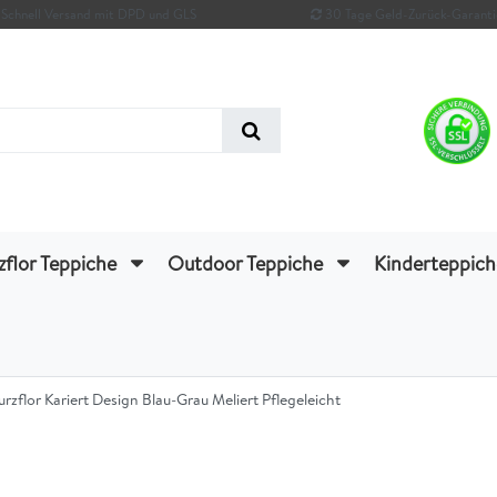
Schnell Versand mit DPD und GLS
30 Tage Geld-Zurück-Garanti
zflor Teppiche
Outdoor Teppiche
Kinderteppic
lor Kariert Design Blau-Grau Meliert Pflegeleicht