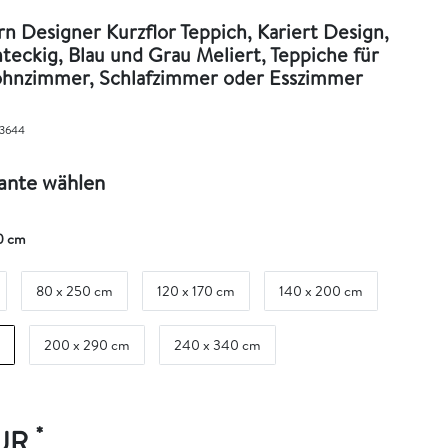
n Designer Kurzflor Teppich, Kariert Design,
teckig, Blau und Grau Meliert, Teppiche für
hnzimmer, Schlafzimmer oder Esszimmer
3644
iante wählen
0 cm
80 x 250 cm
120 x 170 cm
140 x 200 cm
200 x 290 cm
240 x 340 cm
*
EUR