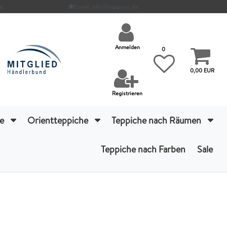
e
Email: info@teppium.de
Anmelden
0
0,00 EUR
Registrieren
he
Orientteppiche
Teppiche nach Räumen
Teppiche nach Farben
Sale