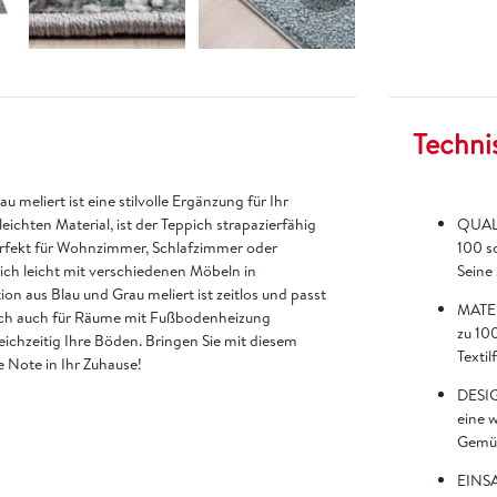
Techni
 meliert ist eine stilvolle Ergänzung für Ihr
ichten Material, ist der Teppich strapazierfähig
QUALI
 perfekt für Wohnzimmer, Schlafzimmer oder
100 s
sich leicht mit verschiedenen Möbeln in
Seine
n aus Blau und Grau meliert ist zeitlos und passt
MATER
ppich auch für Räume mit Fußbodenheizung
zu 100
ichzeitig Ihre Böden. Bringen Sie mit diesem
Textil
e Note in Ihr Zuhause!
DESIG
eine 
Gemüt
EINSA