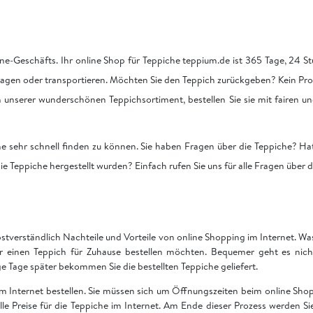
ne-Geschäfts. Ihr online Shop für Teppiche teppium.de ist 365 Tage, 24 Stu
tragen oder transportieren. Möchten Sie den Teppich zurückgeben? Kein Pro
on unserer wunderschönen Teppichsortiment, bestellen Sie sie mit fairen u
he sehr schnell finden zu können. Sie haben Fragen über die Teppiche? Hat
ie Teppiche hergestellt wurden? Einfach rufen Sie uns für alle Fragen über 
bstverständlich Nachteile und Vorteile von online Shopping im Internet. Was 
ir einen Teppich für Zuhause bestellen möchten. Bequemer geht es nich
Tage später bekommen Sie die bestellten Teppiche geliefert.
 im Internet bestellen. Sie müssen sich um Öffnungszeiten beim online S
 alle Preise für die Teppiche im Internet. Am Ende dieser Prozess werden S