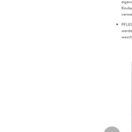
eigen
Kinde
verw
PFLEG
werde
wasch