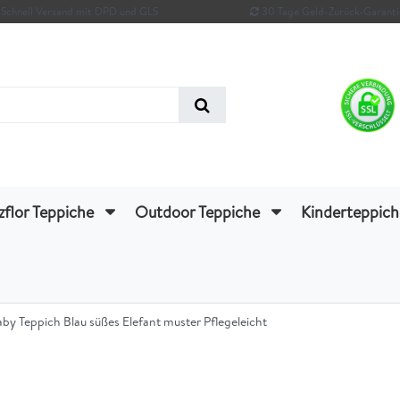
Schnell Versand mit DPD und GLS
30 Tage Geld-Zurück-Garanti
zflor Teppiche
Outdoor Teppiche
Kinderteppic
by Teppich Blau süßes Elefant muster Pflegeleicht