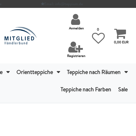
e
Email: info@teppium.de
Anmelden
0
0,00 EUR
Registrieren
he
Orientteppiche
Teppiche nach Räumen
Teppiche nach Farben
Sale