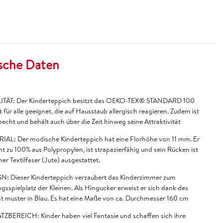
sche Daten
TÄT: Der Kinderteppich besitzt das OEKO-TEX® STANDARD 100
t für alle geeignet, die auf Hausstaub allergisch reagieren. Zudem ist
becht und behält auch über die Zeit hinweg seine Attraktivität
IAL: Der modische Kinderteppich hat eine Florhöhe von 11 mm. Er
t zu 100% aus Polypropylen, ist strapazierfähig und sein Rücken ist
ner Textilfaser (Jute) ausgestattet.
N: Dieser Kinderteppich verzaubert das Kinderzimmer zum
ngsspielplatz der Kleinen. Als Hingucker erweist er sich dank des
nt muster in Blau. Es hat eine Maße von ca. Durchmesser 160 cm
TZBEREICH: Kinder haben viel Fantasie und schaffen sich ihre