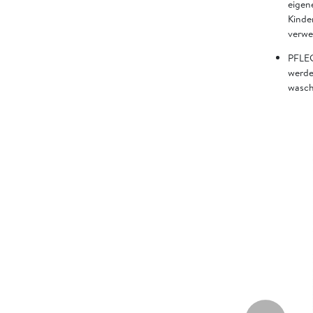
eigen
Kinde
verw
PFLEG
werde
wasch