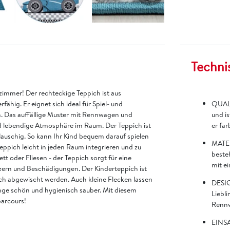
Techni
immer! Der rechteckige Teppich ist aus
ähig. Er eignet sich ideal für Spiel- und
QUALI
n. Das auffällige Muster mit Rennwagen und
und is
nd lebendige Atmosphäre im Raum. Der Teppich ist
er far
auschig. So kann Ihr Kind bequem darauf spielen
MATER
eppich leicht in jeden Raum integrieren und zu
besteh
t oder Fliesen - der Teppich sorgt für eine
mit ei
zern und Beschädigungen. Der Kinderteppich ist
uch abgewischt werden. Auch kleine Flecken lassen
DESIG
ange schön und hygienisch sauber. Mit diesem
Liebli
arcours!
Rennw
EINSA