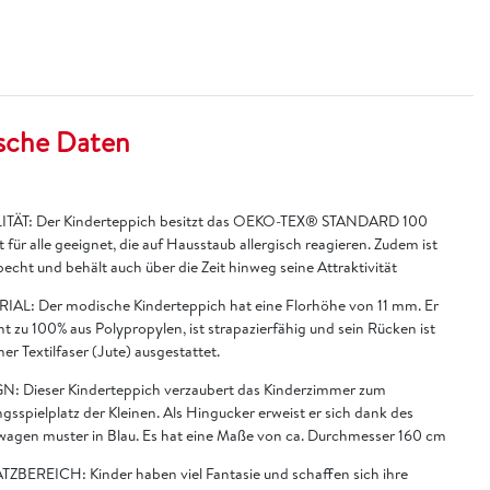
sche Daten
TÄT: Der Kinderteppich besitzt das OEKO-TEX® STANDARD 100
t für alle geeignet, die auf Hausstaub allergisch reagieren. Zudem ist
becht und behält auch über die Zeit hinweg seine Attraktivität
IAL: Der modische Kinderteppich hat eine Florhöhe von 11 mm. Er
t zu 100% aus Polypropylen, ist strapazierfähig und sein Rücken ist
ner Textilfaser (Jute) ausgestattet.
N: Dieser Kinderteppich verzaubert das Kinderzimmer zum
ngsspielplatz der Kleinen. Als Hingucker erweist er sich dank des
agen muster in Blau. Es hat eine Maße von ca. Durchmesser 160 cm
TZBEREICH: Kinder haben viel Fantasie und schaffen sich ihre