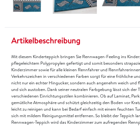
Artikelbeschreibung
Mit diesem Kinderteppich bringen Sie Rennwagen-Feeling ins Kinderz
pflegeleichtem Polypropylen gefertigt und somit besonders strapazierf
Kinderzimmer sowie für alle kleinen Rennfahrer und Rennfahrerinne
Verkehrszeichen in verschiedenen Farben sorgt für eine fröhliche u
nicht nur ein echter Hingucker, sondern auch angenehm weich und fl
und sich austoben. Dank seiner neutralen Farbgebung lässt sich der T
verschiedenen Einrichtungsstilen kombinieren. Ob auf Laminat, Parket
gemütliche Atmosphäre und schützt gleichzeitig den Boden vor Krat
leicht zu reinigen und kann bei Bedarf einfach mit einem feuchten T
sich mit mildem Reinigungsmittel entfernen. So bleibt der Teppich l
Rennwagen-Teppich wird das Kinderzimmer zum aufregenden Rennp