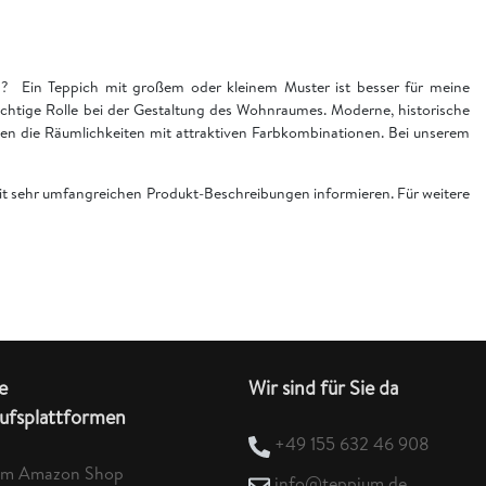
en? Ein Teppich mit großem oder kleinem Muster ist besser für meine
chtige Rolle bei der Gestaltung des Wohnraumes. Moderne, historische
n die Räumlichkeiten mit attraktiven Farbkombinationen. Bei unserem
 mit sehr umfangreichen Produkt-Beschreibungen informieren. Für weitere
e
Wir sind für Sie da
ufsplattformen
+49 155 632 46 908
um Amazon Shop
info@teppium.de