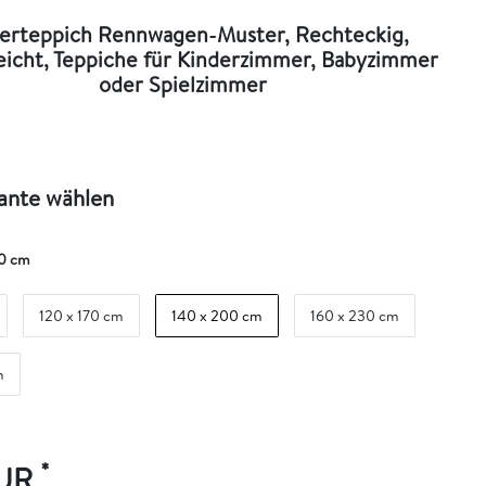
erteppich Rennwagen-Muster, Rechteckig,
eicht, Teppiche für Kinderzimmer, Babyzimmer
oder Spielzimmer
iante wählen
0 cm
120 x 170 cm
140 x 200 cm
160 x 230 cm
m
*
EUR