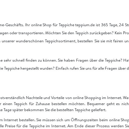
ne-Geschäfts. Ihr online Shop für Teppiche teppium.de ist 365 Tage, 24 Stu
tragen oder transportieren. Möchten Sie den Teppich zurückgeben? Kein Pro
on unserer wunderschönen Teppichsortiment, bestellen Sie sie mit fairen u
he sehr schnell finden zu können. Sie haben Fragen über die Teppiche? Hat
ie Teppiche hergestellt wurden? Einfach rufen Sie uns für alle Fragen über 
bstverständlich Nachteile und Vorteile von online Shopping im Internet. Was 
ir einen Teppich für Zuhause bestellen möchten. Bequemer geht es nich
Tage später bekommen Sie die bestellten Teppiche geliefert.
 im Internet bestellen. Sie müssen sich um Öffnungszeiten beim online S
 alle Preise für die Teppiche im Internet. Am Ende dieser Prozess werden S