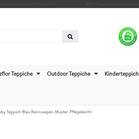
Schnell Versand mit DPD und GLS
30 Tage Geld-Zurück-Garanti
zflor Teppiche
Outdoor Teppiche
Kinderteppic
aby Teppich Blau Rennwagen-Muster, Pflegeleicht