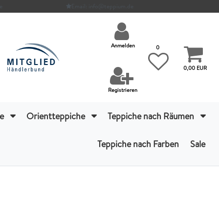
e
Email: info@teppium.de
Anmelden
0
0,00 EUR
Registrieren
he
Orientteppiche
Teppiche nach Räumen
Teppiche nach Farben
Sale