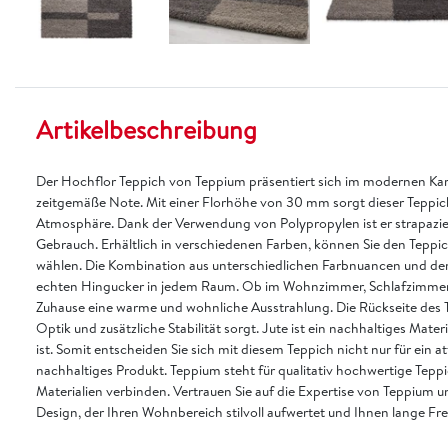
Artikelbeschreibung
Der Hochflor Teppich von Teppium präsentiert sich im modernen Ka
zeitgemäße Note. Mit einer Florhöhe von 30 mm sorgt dieser Teppic
Atmosphäre. Dank der Verwendung von Polypropylen ist er strapazierf
Gebrauch. Erhältlich in verschiedenen Farben, können Sie den Teppich
wählen. Die Kombination aus unterschiedlichen Farbnuancen und d
echten Hingucker in jedem Raum. Ob im Wohnzimmer, Schlafzimmer od
Zuhause eine warme und wohnliche Ausstrahlung. Die Rückseite des Te
Optik und zusätzliche Stabilität sorgt. Jute ist ein nachhaltiges Mat
ist. Somit entscheiden Sie sich mit diesem Teppich nicht nur für ein a
nachhaltiges Produkt. Teppium steht für qualitativ hochwertige Tepp
Materialien verbinden. Vertrauen Sie auf die Expertise von Teppium 
Design, der Ihren Wohnbereich stilvoll aufwertet und Ihnen lange Fre