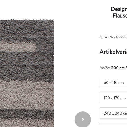
Design
Flaus
Artikel Nr :
100003
Artikelvar
Maße:
200 cm 
60 x 110 cm
120 x 170 cm
240 x 340 c