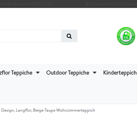
Schnell Versand mit DPD und GLS
30 Tage Geld-Zurück-Garanti
zflor Teppiche
Outdoor Teppiche
Kinderteppic
o Design, Langflor, Beige-Taupe Wohnzimmerteppich