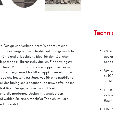
Techni
ro-Design und verleiht Ihrem Wohnraum eine
h für eine angenehme Haptik und eine gemütliche
QUALI
ähig und pflegeleicht, ideal für den täglichen
geeign
 passend zu Ihrem individuellen Einrichtungsstil
behält
em Karo-Muster macht diesen Teppich zu einem
MATER
er Flur, dieser Hochflor Teppich verleiht Ihrem
zu 100
ppichs besteht aus Jute, was für eine natürliche
Textil
erial, das biologisch abbaubar und umweltfreundlich
ttraktives Design, sondern auch für ein
DESIG
iche, die modernes Design mit langlebigen
sich 
und wählen Sie einen Hochflor Teppich im Karo-
Raum 
ude bereitet.
EINSA