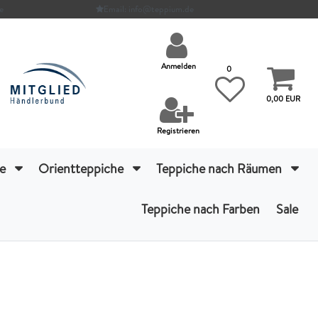
e
Email: info@teppium.de
Anmelden
0
0,00 EUR
Registrieren
he
Orientteppiche
Teppiche nach Räumen
Teppiche nach Farben
Sale