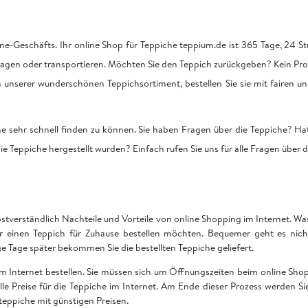
ne-Geschäfts. Ihr online Shop für Teppiche teppium.de ist 365 Tage, 24 Stu
tragen oder transportieren. Möchten Sie den Teppich zurückgeben? Kein Pro
on unserer wunderschönen Teppichsortiment, bestellen Sie sie mit fairen u
he sehr schnell finden zu können. Sie haben Fragen über die Teppiche? Hat
ie Teppiche hergestellt wurden? Einfach rufen Sie uns für alle Fragen über 
bstverständlich Nachteile und Vorteile von online Shopping im Internet. Was 
ir einen Teppich für Zuhause bestellen möchten. Bequemer geht es nich
Tage später bekommen Sie die bestellten Teppiche geliefert.
 im Internet bestellen. Sie müssen sich um Öffnungszeiten beim online S
 alle Preise für die Teppiche im Internet. Am Ende dieser Prozess werden S
teppiche mit günstigen Preisen.