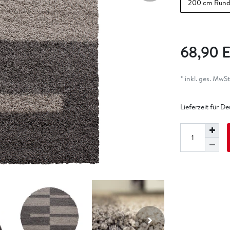
200 cm Run
68,90 
* inkl. ges. MwSt.
Lieferzeit für D