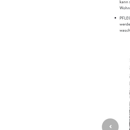
kann s
Wohnz
PFLEG
werde
wasch