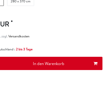
d
280 x 370 cm
*
EUR
 zzgl.
Versandkosten
eutschland :
2 bis 3 Tage
In den Warenkorb