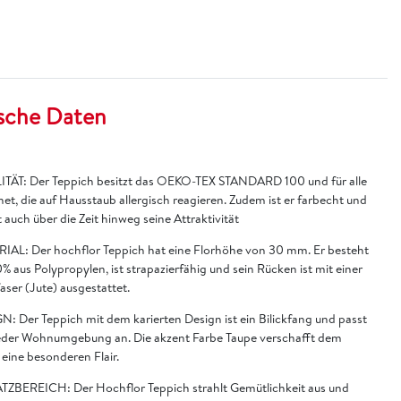
sche Daten
TÄT: Der Teppich besitzt das OEKO-TEX STANDARD 100 und für alle
et, die auf Hausstaub allergisch reagieren. Zudem ist er farbecht und
 auch über die Zeit hinweg seine Attraktivität
IAL: Der hochflor Teppich hat eine Florhöhe von 30 mm. Er besteht
% aus Polypropylen, ist strapazierfähig und sein Rücken ist mit einer
faser (Jute) ausgestattet.
N: Der Teppich mit dem karierten Design ist ein Bilickfang und passt
jeder Wohnumgebung an. Die akzent Farbe Taupe verschafft dem
eine besonderen Flair.
TZBEREICH: Der Hochflor Teppich strahlt Gemütlichkeit aus und