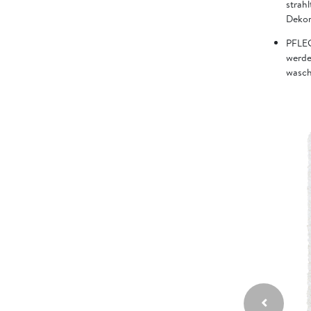
strahl
Dekor
PFLEG
werde
wasch