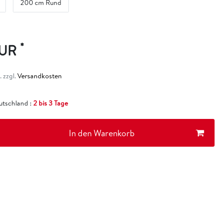
200 cm Rund
*
EUR
 zzgl.
Versandkosten
eutschland :
2 bis 3 Tage
In den Warenkorb