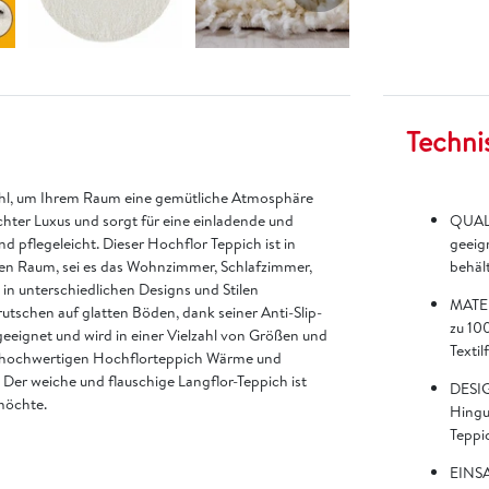
Techni
Wahl, um Ihrem Raum eine gemütliche Atmosphäre
echter Luxus und sorgt für eine einladende und
QUALI
d pflegeleicht. Dieser Hochflor Teppich ist in
geeign
den Raum, sei es das Wohnzimmer, Schlafzimmer,
behält
n unterschiedlichen Designs und Stilen
MATER
rutschen auf glatten Böden, dank seiner Anti-Slip-
zu 100
eeignet und wird in einer Vielzahl von Größen und
Textil
em hochwertigen Hochflorteppich Wärme und
. Der weiche und flauschige Langflor-Teppich ist
DESIG
möchte.
Hingu
Teppic
EINSA