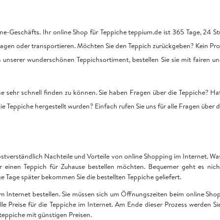
ne-Geschäfts. Ihr online Shop für Teppiche teppium.de ist 365 Tage, 24 Stu
tragen oder transportieren. Möchten Sie den Teppich zurückgeben? Kein Pro
on unserer wunderschönen Teppichsortiment, bestellen Sie sie mit fairen u
he sehr schnell finden zu können. Sie haben Fragen über die Teppiche? Hat
ie Teppiche hergestellt wurden? Einfach rufen Sie uns für alle Fragen über 
bstverständlich Nachteile und Vorteile von online Shopping im Internet. Was 
ir einen Teppich für Zuhause bestellen möchten. Bequemer geht es nich
Tage später bekommen Sie die bestellten Teppiche geliefert.
 im Internet bestellen. Sie müssen sich um Öffnungszeiten beim online S
 alle Preise für die Teppiche im Internet. Am Ende dieser Prozess werden S
teppiche mit günstigen Preisen.