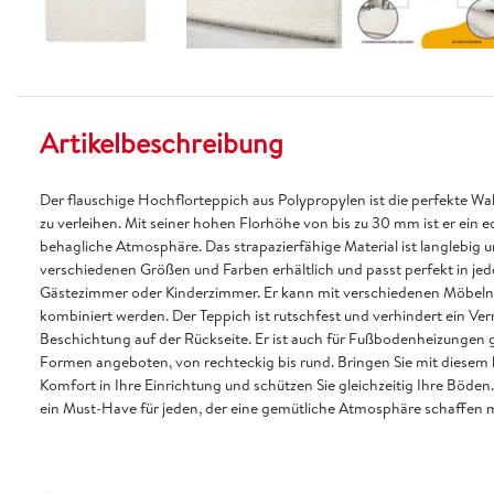
Artikelbeschreibung
Der flauschige Hochflorteppich aus Polypropylen ist die perfekte 
zu verleihen. Mit seiner hohen Florhöhe von bis zu 30 mm ist er ein 
behagliche Atmosphäre. Das strapazierfähige Material ist langlebig un
verschiedenen Größen und Farben erhältlich und passt perfekt in je
Gästezimmer oder Kinderzimmer. Er kann mit verschiedenen Möbeln i
kombiniert werden. Der Teppich ist rutschfest und verhindert ein Ver
Beschichtung auf der Rückseite. Er ist auch für Fußbodenheizungen g
Formen angeboten, von rechteckig bis rund. Bringen Sie mit dies
Komfort in Ihre Einrichtung und schützen Sie gleichzeitig Ihre Böden
ein Must-Have für jeden, der eine gemütliche Atmosphäre schaffen 