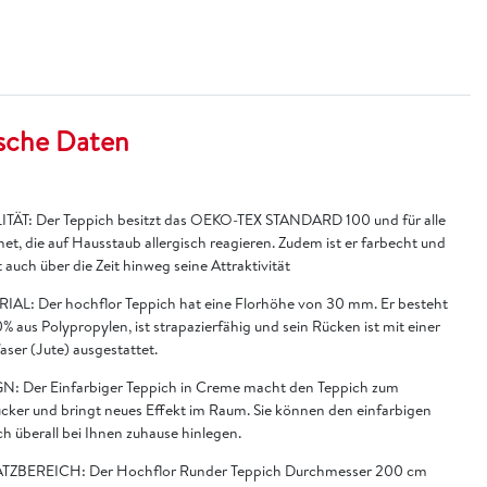
sche Daten
TÄT: Der Teppich besitzt das OEKO-TEX STANDARD 100 und für alle
et, die auf Hausstaub allergisch reagieren. Zudem ist er farbecht und
 auch über die Zeit hinweg seine Attraktivität
IAL: Der hochflor Teppich hat eine Florhöhe von 30 mm. Er besteht
% aus Polypropylen, ist strapazierfähig und sein Rücken ist mit einer
faser (Jute) ausgestattet.
N: Der Einfarbiger Teppich in Creme macht den Teppich zum
cker und bringt neues Effekt im Raum. Sie können den einfarbigen
h überall bei Ihnen zuhause hinlegen.
TZBEREICH: Der Hochflor Runder Teppich Durchmesser 200 cm