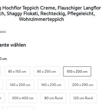
g Hochflor Teppich Creme, Flauschiger Langflor
ch, Shaggy Flokati, Rechteckig, Pflegeleicht,
Wohnzimmerteppich
3694
iante wählen
0 cm
80 x 150 cm
80 x 250 cm
100 x 200 cm
140 x 200 cm
160 x 230 cm
200 x 290 cm
m
300 x 400 cm
80 cm Rund
120 cm Rund