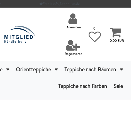
e
Email: info@teppium.de
Anmelden
0
0,00 EUR
Registrieren
he
Orientteppiche
Teppiche nach Räumen
Teppiche nach Farben
Sale