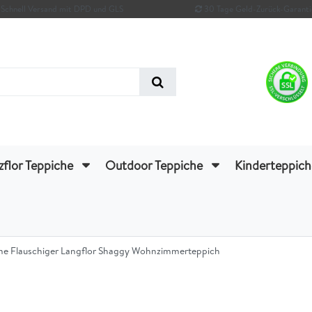
Schnell Versand mit DPD und GLS
30 Tage Geld-Zurück-Garanti
zflor Teppiche
Outdoor Teppiche
Kinderteppic
eme Flauschiger Langflor Shaggy Wohnzimmerteppich