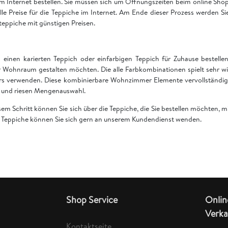
 im Internet bestellen. Sie müssen sich um Öffnungszeiten beim online S
 alle Preise für die Teppiche im Internet. Am Ende dieser Prozess werden S
teppiche mit günstigen Preisen.
einen karierten Teppich oder einfarbigen Teppich für Zuhause bestell
 Wohnraum gestalten möchten. Die alle Farbkombinationen spielt sehr wi
rs verwenden. Diese kombinierbare Wohnzimmer Elemente vervollständige
en und riesen Mengenauswahl.
esem Schritt können Sie sich über die Teppiche, die Sie bestellen möchten,
er Teppiche können Sie sich gern an unserem Kundendienst wenden.
Shop Service
Onlin
Verka
Kontaktseite