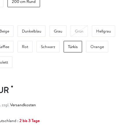
200 cm Rund
Beige
Dunkelblau
Grau
Grün
Hellgrau
affee
Rot
Schwarz
Türkis
Orange
olett
*
EUR
 zzgl.
Versandkosten
eutschland :
2 bis 3 Tage