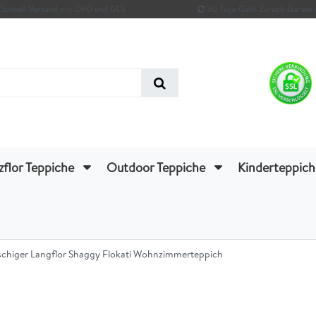
Schnell Versand mit DPD und GLS
30 Tage Geld-Zurück-Garanti
zflor Teppiche
Outdoor Teppiche
Kinderteppic
uschiger Langflor Shaggy Flokati Wohnzimmerteppich