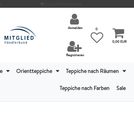
e
Email: info@teppium.de
Anmelden
0
0,00 EUR
Registrieren
he
Orientteppiche
Teppiche nach Räumen
Teppiche nach Farben
Sale