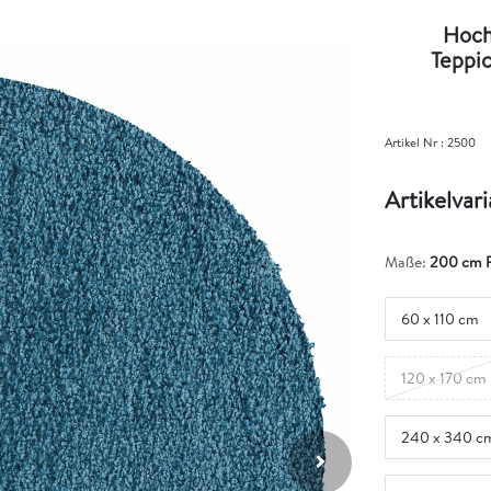
Hochf
Teppic
Artikel Nr :
2500
Artikelvar
Maße:
200 cm 
60 x 110 cm
120 x 170 cm
240 x 340 c