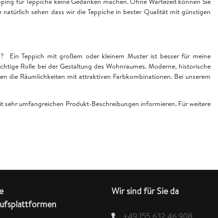
hopping für Teppiche keine Gedanken machen. Ohne Wartezeit können Sie
ie natürlich sehen dass wir die Teppiche in bester Qualität mit günstigen
en? Ein Teppich mit großem oder kleinem Muster ist besser für meine
chtige Rolle bei der Gestaltung des Wohnraumes. Moderne, historische
n die Räumlichkeiten mit attraktiven Farbkombinationen. Bei unserem
 mit sehr umfangreichen Produkt-Beschreibungen informieren. Für weitere
e
Wir sind für Sie da
ufsplattformen
+49 155 632 46 908