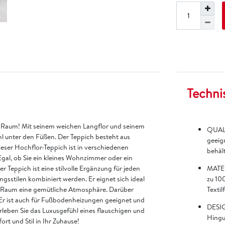
Techni
em Raum! Mit seinem weichen Langflor und seinem
QUALI
hl unter den Füßen. Der Teppich besteht aus
geeign
ieser Hochflor-Teppich ist in verschiedenen
behält
Egal, ob Sie ein kleines Wohnzimmer oder ein
r Teppich ist eine stilvolle Ergänzung für jeden
MATER
sstilen kombiniert werden. Er eignet sich ideal
zu 100
m Raum eine gemütliche Atmosphäre. Darüber
Textil
. Er ist auch für Fußbodenheizungen geeignet und
DESIG
rleben Sie das Luxusgefühl eines flauschigen und
Hingu
t und Stil in Ihr Zuhause!