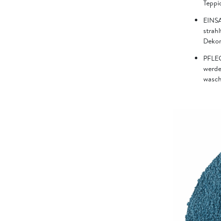
Teppic
EINSA
strahl
Dekor
PFLEG
werde
wasch