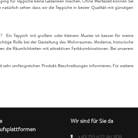
hopping für Teppiche keine Gedanken machen. Ohne Wartezeit können Sie
ie natürlich sehen dass wir die Teppiche in bester Qualität mit günstigen
en? Ein Teppich mit großem oder kleinem Muster ist besser für meine
chtige Rolle bei der Gestaltung des Wohnraumes. Moderne, historische
n die Räumlichkeiten mit attraktiven Farbkombinationen. Bei unserem
 mit sehr umfangreichen Produkt-Beschreibungen informieren. Für weitere
e
Wir sind für Sie da
ufsplattformen
+49 155 632 46 908