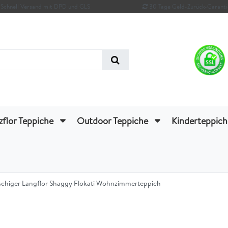
Schnell Versand mit DPD und GLS
30 Tage Geld-Zurück-Garanti
zflor Teppiche
Outdoor Teppiche
Kinderteppic
uschiger Langflor Shaggy Flokati Wohnzimmerteppich