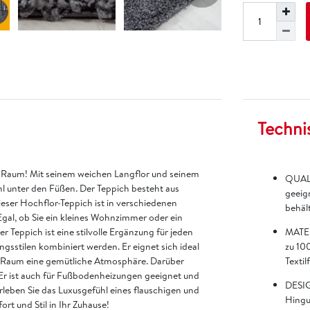
Techni
em Raum! Mit seinem weichen Langflor und seinem
QUALI
hl unter den Füßen. Der Teppich besteht aus
geeign
ieser Hochflor-Teppich ist in verschiedenen
behält
Egal, ob Sie ein kleines Wohnzimmer oder ein
r Teppich ist eine stilvolle Ergänzung für jeden
MATER
sstilen kombiniert werden. Er eignet sich ideal
zu 100
m Raum eine gemütliche Atmosphäre. Darüber
Textil
. Er ist auch für Fußbodenheizungen geeignet und
DESIG
rleben Sie das Luxusgefühl eines flauschigen und
Hingu
t und Stil in Ihr Zuhause!