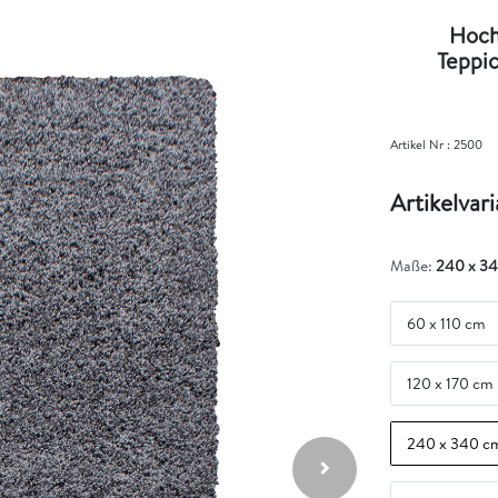
Hochf
Teppic
Artikel Nr :
2500
Artikelvar
Maße:
240 x 3
60 x 110 cm
120 x 170 cm
240 x 340 c