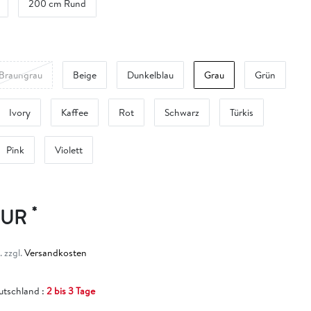
200 cm Rund
Braungrau
Beige
Dunkelblau
Grau
Grün
Ivory
Kaffee
Rot
Schwarz
Türkis
Pink
Violett
*
 EUR
 zzgl.
Versandkosten
eutschland :
2 bis 3 Tage