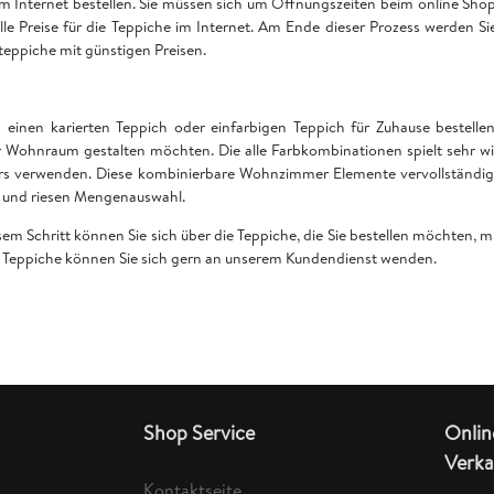
 im Internet bestellen. Sie müssen sich um Öffnungszeiten beim online S
 alle Preise für die Teppiche im Internet. Am Ende dieser Prozess werden S
teppiche mit günstigen Preisen.
einen karierten Teppich oder einfarbigen Teppich für Zuhause bestell
 Wohnraum gestalten möchten. Die alle Farbkombinationen spielt sehr wi
rs verwenden. Diese kombinierbare Wohnzimmer Elemente vervollständige
en und riesen Mengenauswahl.
esem Schritt können Sie sich über die Teppiche, die Sie bestellen möchten,
er Teppiche können Sie sich gern an unserem Kundendienst wenden.
Shop Service
Onlin
Verka
Kontaktseite