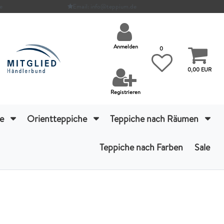
e
Email: info@teppium.de
Anmelden
0
0,00 EUR
Registrieren
he
Orientteppiche
Teppiche nach Räumen
Teppiche nach Farben
Sale