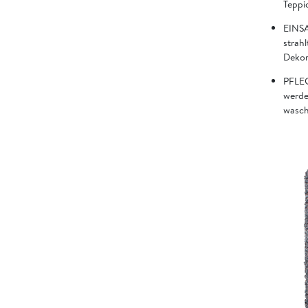
Teppic
EINSA
strahl
Dekor
PFLEG
werde
wasch